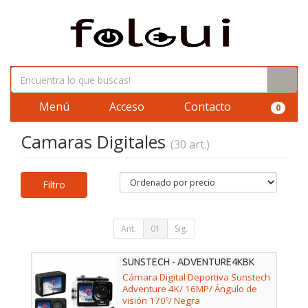
Menú
Acceso
Contacto
0
Camaras Digitales
(30 art.)
Filtro
Ant.
01
Sig.
SUNSTECH - ADVENTURE4KBK
Cámara Digital Deportiva Sunstech
Adventure 4K/ 16MP/ Ángulo de
visión 170º/ Negra