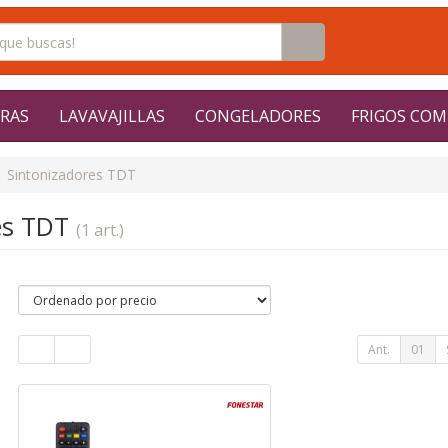
RAS
LAVAVAJILLAS
CONGELADORES
FRIGOS COM
Sintonizadores TDT
es TDT
(1 art.)
Ant.
01