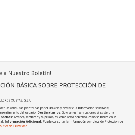
e a Nuestro Boletín!
CIÓN BÁSICA SOBRE PROTECCIÓN DE
ALLERES XUSTAS, S.L.U.
der las consultas planteadas por el usuario y enviarle la información solicitada;
onsentimiento del usuario;
Destinatarios
: Solo se realizan cesiones si existe una
rechos
: Acceder, rectificar y suprimir, así como otros derechos, como se indica en la
nal;
Información Adicional
: Puede consultar la información completa de Protección de
olítica de Privacidad
.