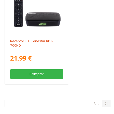
Receptor TDT Fonestar RDT-
700HD
21,99 €
Comprar
Ant.
01