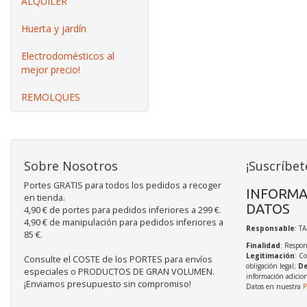
ALQUILER
Huerta y jardín
Electrodomésticos al
mejor precio!
REMOLQUES
Sobre Nosotros
¡Suscríbet
Portes GRATIS para todos los pedidos a recoger
INFORMA
en tienda.
DATOS
4,90 € de portes para pedidos inferiores a 299 €.
4,90 € de manipulación para pedidos inferiores a
Responsable
: T
85 €.
Finalidad
: Respon
Legitimación
: C
Consulte el COSTE de los PORTES para envíos
obligación legal;
De
especiales o PRODUCTOS DE GRAN VOLUMEN.
información adicio
¡Enviamos presupuesto sin compromiso!
Datos en nuestra
P