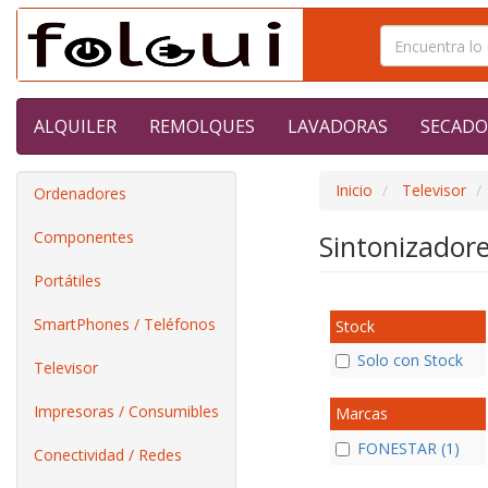
ALQUILER
REMOLQUES
LAVADORAS
SECADO
Inicio
Televisor
Ordenadores
Componentes
Sintonizador
Portátiles
SmartPhones / Teléfonos
Stock
Solo con Stock
Televisor
Impresoras / Consumibles
Marcas
FONESTAR (1)
Conectividad / Redes