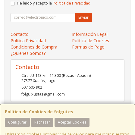
He leído y acepto la
Política de Privacidad
.
Enviar
Contacto
Información Legal
Política Privacidad
Política de Cookies
Condiciones de Compra
Formas de Pago
¿Quienes Somos?
Contacto
Ctra LU-113 km. 11,300 (Rozas - Abadín)
27377
Xustás
,
Lugo
607 605 902
folguixustas@gmail.com
Política de Cookies de folgui.es
Horario
Configurar
Rechazar
Aceptar Cookies
Lunes a viernes de 10:00 a 14:00 y de 16:00 a 20:00.
Sábados de 10:00 a 14:00 y de 16:00 a 19:00
Utilizamos cookies propias y de terceros para mejorar nuestros