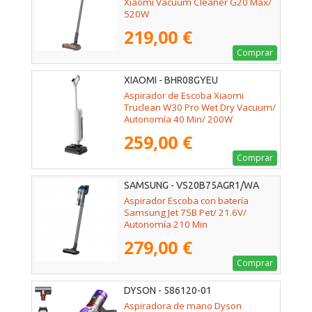
Xiaomi Vacuum Cleaner G20 Max/
520W
219,00 €
Comprar
XIAOMI - BHR08GYEU
Aspirador de Escoba Xiaomi
Truclean W30 Pro Wet Dry Vacuum/
Autonomía 40 Min/ 200W
259,00 €
Comprar
SAMSUNG - VS20B75AGR1/WA
Aspirador Escoba con batería
Samsung Jet 75B Pet/ 21.6V/
Autonomía 210 Min
279,00 €
Comprar
DYSON - 586120-01
Aspiradora de mano Dyson