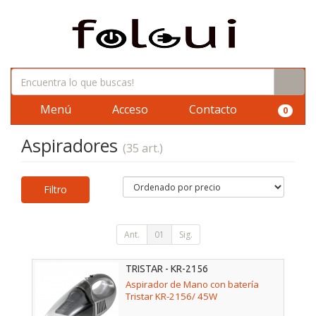
Menú
Acceso
Contacto
0
Aspiradores
(35 art.)
Filtro
Ant.
01
Sig.
TRISTAR - KR-2156
Aspirador de Mano con batería
Tristar KR-2156/ 45W