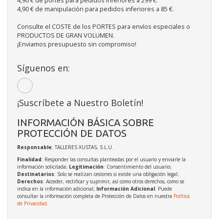
4,90 € de portes para pedidos inferiores a 299 €.
4,90 € de manipulación para pedidos inferiores a 85 €.
Consulte el COSTE de los PORTES para envíos especiales o
PRODUCTOS DE GRAN VOLUMEN.
¡Enviamos presupuesto sin compromiso!
Síguenos en:
¡Suscríbete a Nuestro Boletín!
INFORMACIÓN BÁSICA SOBRE
PROTECCIÓN DE DATOS
Responsable
: TALLERES XUSTAS, S.L.U.
Finalidad
: Responder las consultas planteadas por el usuario y enviarle la
información solicitada;
Legitimación
: Consentimiento del usuario;
Destinatarios
: Solo se realizan cesiones si existe una obligación legal;
Derechos
: Acceder, rectificar y suprimir, así como otros derechos, como se
indica en la información adicional;
Información Adicional
: Puede
consultar la información completa de Protección de Datos en nuestra
Política
de Privacidad
.