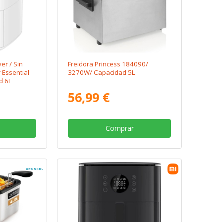
yer / Sin
Freidora Princess 184090/
 Essential
3270W/ Capacidad 5L
d 6L
56,99 €
Comprar