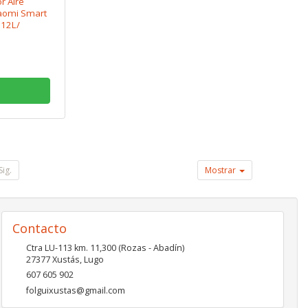
r Aire
Xiaomi Smart
 12L/
2L
Sig.
Mostrar
Contacto
Ctra LU-113 km. 11,300 (Rozas - Abadín)
27377
Xustás
,
Lugo
607 605 902
folguixustas@gmail.com