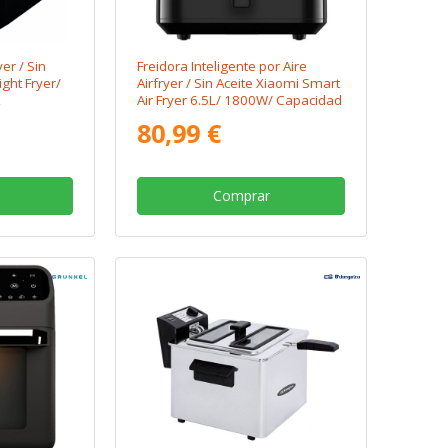
yer / Sin
Freidora Inteligente por Aire
ight Fryer/
Airfryer / Sin Aceite Xiaomi Smart
L
Air Fryer 6.5L/ 1800W/ Capacidad
6.5L
80,99 €
Comprar