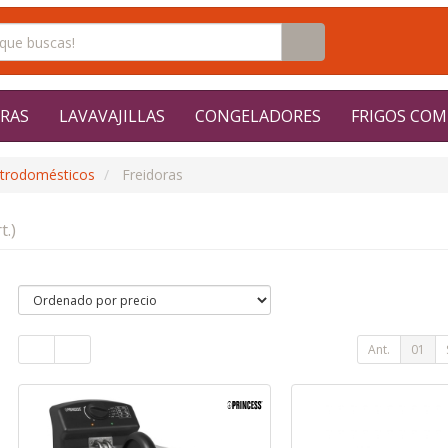
RAS
LAVAVAJILLAS
CONGELADORES
FRIGOS COM
ctrodomésticos
Freidoras
t.)
Ant.
01