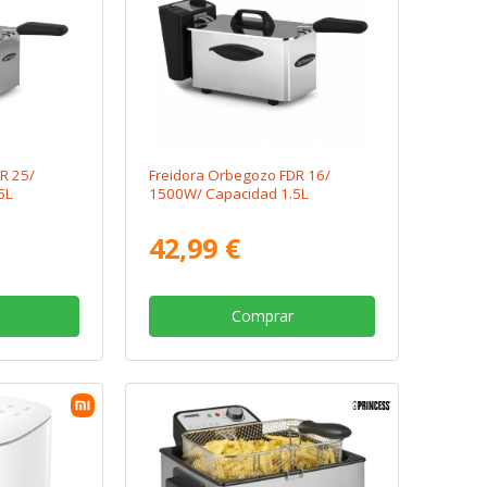
R 25/
Freidora Orbegozo FDR 16/
5L
1500W/ Capacidad 1.5L
42,99 €
Comprar