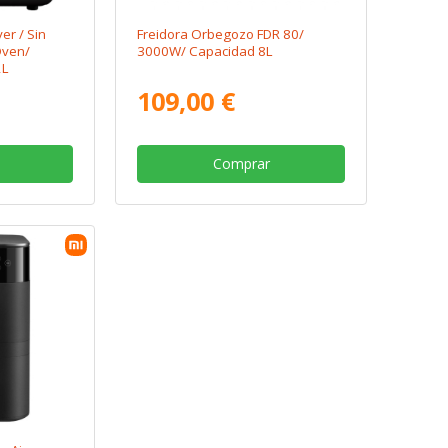
yer / Sin
Freidora Orbegozo FDR 80/
Oven/
3000W/ Capacidad 8L
2L
109,00 €
Comprar