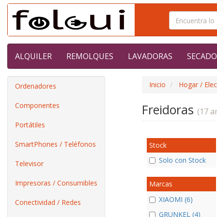
ALQUILER
REMOLQUES
LAVADORAS
SECADO
Inicio
Hogar / Ele
Ordenadores
Componentes
Freidoras
(17 ar
Portátiles
SmartPhones / Teléfonos
Stock
Solo con Stock
Televisor
Impresoras / Consumibles
Marcas
XIAOMI (6)
Conectividad / Redes
GRUNKEL (4)