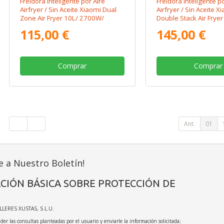
Freidora Inteligente por Aire
Freidora Inteligente po
Airfryer / Sin Aceite Xiaomi Dual
Airfryer / Sin Aceite 
Zone Air Fryer 10L/ 2700W/
Double Stack Air Fryer
Capacidad 10L (6.5L + 3.5L)
2800W/ Capacidad 1
115,00 €
145,00 €
Comprar
Comprar
Ant.
01
e a Nuestro Boletín!
CIÓN BÁSICA SOBRE PROTECCIÓN DE
ALLERES XUSTAS, S.L.U.
der las consultas planteadas por el usuario y enviarle la información solicitada;