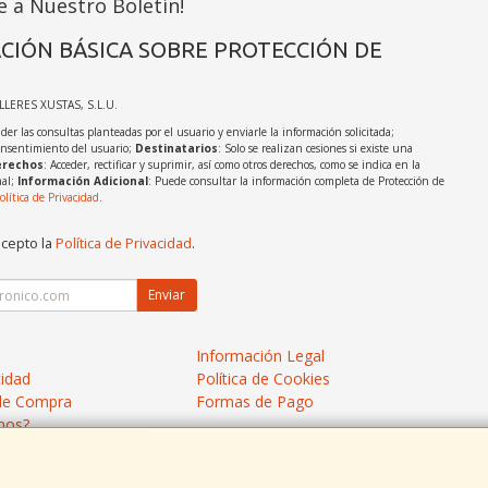
e a Nuestro Boletín!
CIÓN BÁSICA SOBRE PROTECCIÓN DE
ALLERES XUSTAS, S.L.U.
der las consultas planteadas por el usuario y enviarle la información solicitada;
onsentimiento del usuario;
Destinatarios
: Solo se realizan cesiones si existe una
rechos
: Acceder, rectificar y suprimir, así como otros derechos, como se indica en la
nal;
Información Adicional
: Puede consultar la información completa de Protección de
olítica de Privacidad
.
acepto la
Política de Privacidad
.
Enviar
Información Legal
cidad
Política de Cookies
de Compra
Formas de Pago
mos?