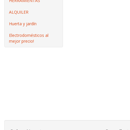
HERRAMIENTAS
ALQUILER
Huerta y jardín
Electrodomésticos al
mejor precio!