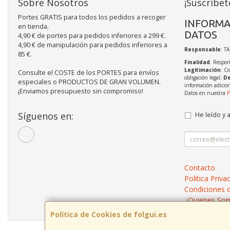
Sobre Nosotros
¡Suscríbet
Portes GRATIS para todos los pedidos a recoger
INFORMA
en tienda.
DATOS
4,90 € de portes para pedidos inferiores a 299 €.
4,90 € de manipulación para pedidos inferiores a
Responsable
: T
85 €.
Finalidad
: Respon
Legitimación
: C
Consulte el COSTE de los PORTES para envíos
obligación legal;
De
especiales o PRODUCTOS DE GRAN VOLUMEN.
información adicio
¡Enviamos presupuesto sin compromiso!
Datos en nuestra
P
Síguenos en:
He leído y 
Contacto
Política Priva
Condiciones 
¿Quienes So
Política de Cookies de folgui.es