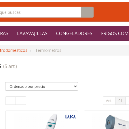
RAS
LAVAVAJILLAS
CONGELADORES
FRIGOS COM
ctrodomésticos
Termometros
s
(5 art.)
Ant.
01