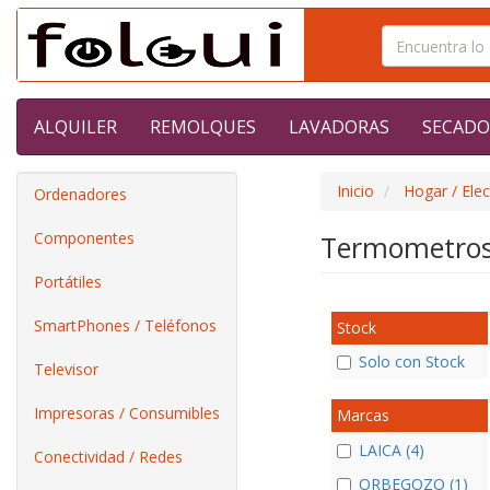
ALQUILER
REMOLQUES
LAVADORAS
SECADO
Inicio
Hogar / Ele
Ordenadores
Componentes
Termometro
Portátiles
SmartPhones / Teléfonos
Stock
Solo con Stock
Televisor
Impresoras / Consumibles
Marcas
LAICA (4)
Conectividad / Redes
ORBEGOZO (1)