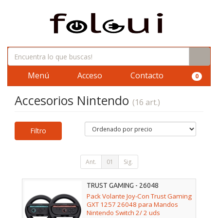
Menú
Acceso
Contacto
0
Accesorios Nintendo
(16 art.)
Filtro
Ant.
01
Sig.
TRUST GAMING - 26048
Pack Volante Joy-Con Trust Gaming
GXT 1257 26048 para Mandos
Nintendo Switch 2/ 2 uds