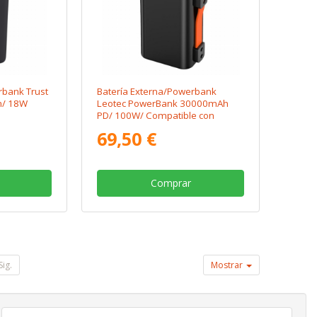
rbank Trust
Batería Externa/Powerbank
h/ 18W
Leotec PowerBank 30000mAh
PD/ 100W/ Compatible con
Portátiles
69,50 €
Comprar
Sig.
Mostrar