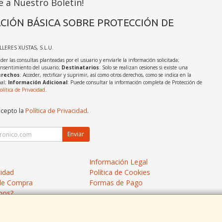
e a Nuestro Boletín!
CIÓN BÁSICA SOBRE PROTECCIÓN DE
ALLERES XUSTAS, S.L.U.
der las consultas planteadas por el usuario y enviarle la información solicitada;
onsentimiento del usuario;
Destinatarios
: Solo se realizan cesiones si existe una
rechos
: Acceder, rectificar y suprimir, así como otros derechos, como se indica en la
nal;
Información Adicional
: Puede consultar la información completa de Protección de
olítica de Privacidad
.
acepto la
Política de Privacidad
.
Enviar
Información Legal
cidad
Política de Cookies
de Compra
Formas de Pago
mos?