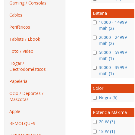
Gaming / Consolas
Bateria
Cables
10000 - 14999
Periféricos
mah (2)
20000 - 24999
Tablets / Ebook
mah (2)
Foto / Video
50000 - 59999
mah (1)
Hogar /
30000 - 39999
Electrodomésticos
mah (1)
Papelería
Color
Ocio / Deportes /
Negro (6)
Mascotas
Apple
Potencia Máxima
20 W (3)
REMOLQUES
18 W (1)