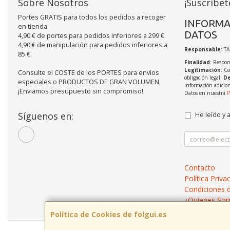
Sobre Nosotros
¡Suscríbet
Portes GRATIS para todos los pedidos a recoger
INFORMA
en tienda.
DATOS
4,90 € de portes para pedidos inferiores a 299 €.
4,90 € de manipulación para pedidos inferiores a
Responsable
: T
85 €.
Finalidad
: Respon
Legitimación
: C
Consulte el COSTE de los PORTES para envíos
obligación legal;
De
especiales o PRODUCTOS DE GRAN VOLUMEN.
información adicio
¡Enviamos presupuesto sin compromiso!
Datos en nuestra
P
Síguenos en:
He leído y 
Contacto
Política Priva
Condiciones 
¿Quienes So
Política de Cookies de folgui.es