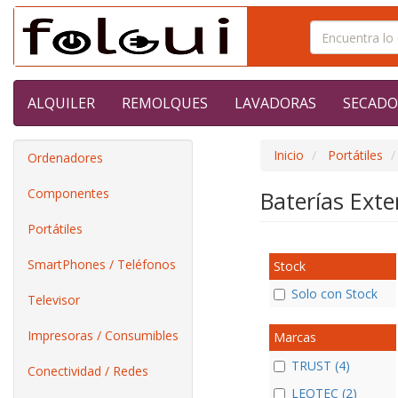
ALQUILER
REMOLQUES
LAVADORAS
SECADO
Inicio
Portátiles
Ordenadores
Componentes
Baterías Ext
Portátiles
SmartPhones / Teléfonos
Stock
Solo con Stock
Televisor
Impresoras / Consumibles
Marcas
TRUST (4)
Conectividad / Redes
LEOTEC (2)