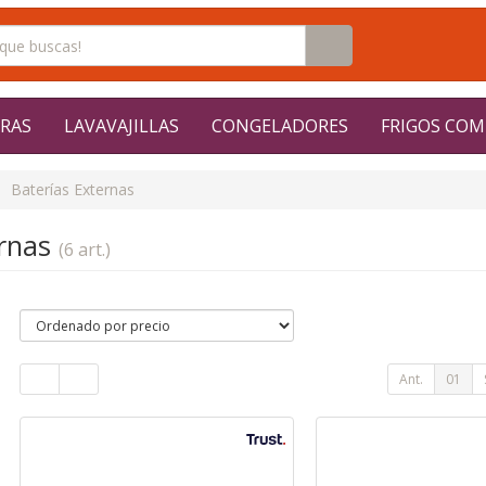
RAS
LAVAVAJILLAS
CONGELADORES
FRIGOS COM
Baterías Externas
ernas
(6 art.)
Ant.
01