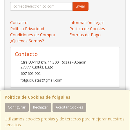
Enviar
Contacto
Información Legal
Política Privacidad
Política de Cookies
Condiciones de Compra
Formas de Pago
¿Quienes Somos?
Contacto
Ctra LU-113 km. 11,300 (Rozas - Abadín)
27377
Xustás
,
Lugo
607 605 902
folguixustas@gmail.com
Política de Cookies de folgui.es
Horario
Configurar
Rechazar
Aceptar Cookies
Lunes a viernes de 10:00 a 14:00 y de 16:00 a 20:00.
Sábados de 10:00 a 14:00 y de 16:00 a 19:00
Utilizamos cookies propias y de terceros para mejorar nuestros
servicios.