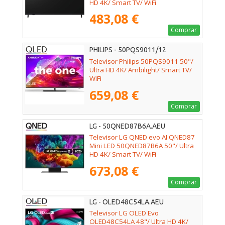
HD 4K/ Smart TV/ WiFi
483,08 €
Comprar
PHILIPS - 50PQS9011/12
Televisor Philips 50PQS9011 50"/
Ultra HD 4K/ Ambilight/ Smart TV/
WiFi
659,08 €
Comprar
LG - 50QNED87B6A.AEU
Televisor LG QNED evo AI QNED87
Mini LED 50QNED87B6A 50"/ Ultra
HD 4K/ Smart TV/ WiFi
673,08 €
Comprar
LG - OLED48C54LA.AEU
Televisor LG OLED Evo
OLED48C54LA 48"/ Ultra HD 4K/