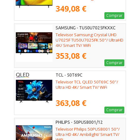
349,08 €
Comprar
SAMSUNG - TU50U7025FKXXC
Televisor Samsung Crystal UHD
U7025F TU50U7025FK 50"/ UltraHD
4K/ Smart TV/ WiFi
353,08 €
Comprar
TCL - 50T69C
Televisor TCL QLED 50T69C 50"/
Ultra HD 4K/ Smart TV/ WiFi
363,08 €
Comprar
PHILIPS - 50PUS8001/12
Televisor Philips 50PUS8001 50"/
Ultra HD 4K/ Ambilight/ Smart TV/
WiFi