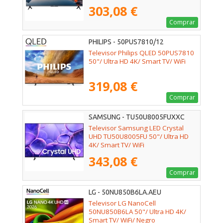
303,08 €
Comprar
PHILIPS - 50PUS7810/12
Televisor Philips QLED 50PUS7810
50"/ Ultra HD 4K/ Smart TV/ WiFi
319,08 €
Comprar
SAMSUNG - TU50U8005FUXXC
Televisor Samsung LED Crystal
UHD TU50U8005FU 50"/ Ultra HD
4K/ Smart TV/ WiFi
343,08 €
Comprar
LG - 50NU850B6LA.AEU
Televisor LG NanoCell
50NU850B6LA 50"/ Ultra HD 4K/
Smart TV/ WiFi/ Negro