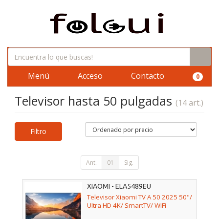
Menú
Acceso
Contacto
0
Televisor hasta 50 pulgadas
(14 art.)
Filtro
Ant.
01
Sig.
XIAOMI - ELA5489EU
Televisor Xiaomi TV A 50 2025 50"/
Ultra HD 4K/ SmartTV/ WiFi