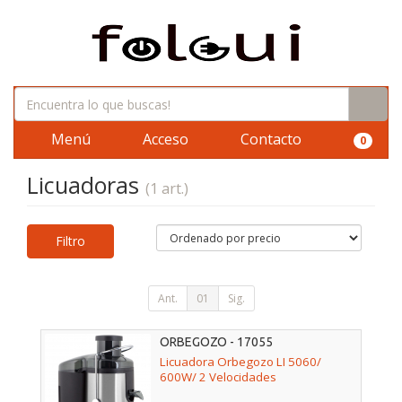
Menú
Acceso
Contacto
0
Licuadoras
(1 art.)
Filtro
Ant.
01
Sig.
ORBEGOZO - 17055
Licuadora Orbegozo LI 5060/
600W/ 2 Velocidades