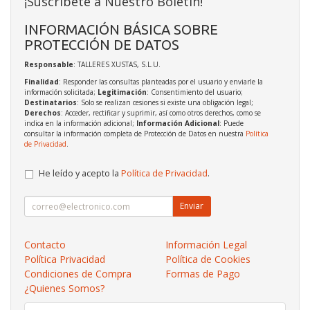
¡Suscríbete a Nuestro Boletín!
INFORMACIÓN BÁSICA SOBRE
PROTECCIÓN DE DATOS
Responsable
: TALLERES XUSTAS, S.L.U.
Finalidad
: Responder las consultas planteadas por el usuario y enviarle la
información solicitada;
Legitimación
: Consentimiento del usuario;
Destinatarios
: Solo se realizan cesiones si existe una obligación legal;
Derechos
: Acceder, rectificar y suprimir, así como otros derechos, como se
indica en la información adicional;
Información Adicional
: Puede
consultar la información completa de Protección de Datos en nuestra
Política
de Privacidad
.
He leído y acepto la
Política de Privacidad
.
Enviar
Contacto
Información Legal
Política Privacidad
Política de Cookies
Condiciones de Compra
Formas de Pago
¿Quienes Somos?