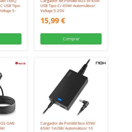
 GaN TooQ
Cargador de Portátil NGS W-45W
 USB Tipo-
USB Tipo-C/ 45W/ Automático/
oltaje 5-
Voltaje 5-20V
15,99 €
Comprar
 NGS GAN
Cargador de Portátil Nox 65W/
5W/
65W/ 1xUSB/ Automático/ 10