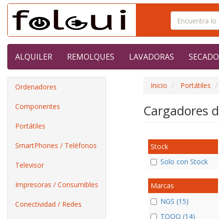
ALQUILER
REMOLQUES
LAVADORAS
SECADO
Inicio
Portátiles
Ordenadores
Componentes
Cargadores d
Portátiles
SmartPhones / Teléfonos
Stock
Solo con Stock
Televisor
Impresoras / Consumibles
Marcas
NGS (15)
Conectividad / Redes
TOOQ (14)