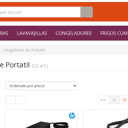
RAS
LAVAVAJILLAS
CONGELADORES
FRIGOS COM
Cargadores de Portatil
e Portatil
(52 art.)
Ant.
01
02