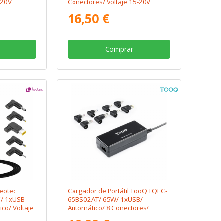
-20V
Conectores/ Voltaje 15-20V
16,50 €
Comprar
Leotec
Cargador de Portátil TooQ TQLC-
/ 1xUSB
65BS02AT/ 65W/ 1xUSB/
co/ Voltaje
Automático/ 8 Conectores/
Voltaje 18.5-20V/ 1 USB