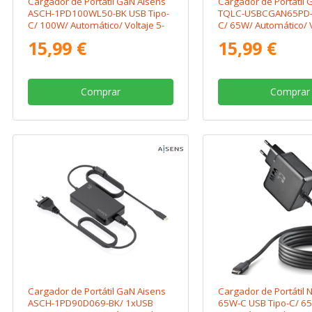
Cargador de Portátil GaN Aisens
Cargador de Portátil
ASCH-1PD100WL50-BK USB Tipo-
TQLC-USBCGAN65PD-C
C/ 100W/ Automático/ Voltaje 5-
C/ 65W/ Automático/ V
20V
20V
15,99 €
15,99 €
Comprar
Comprar
Cargador de Portátil GaN Aisens
Cargador de Portátil
ASCH-1PD90D069-BK/ 1xUSB
65W-C USB Tipo-C/ 6