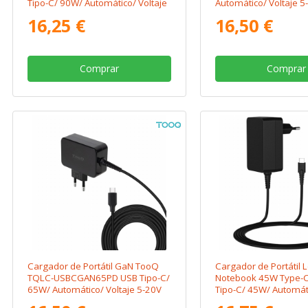
Tipo-C/ 90W/ Automático/ Voltaje
Automático/ Voltaje 5
5-20V
16,25 €
16,50 €
Comprar
Comprar
Cargador de Portátil GaN TooQ
Cargador de Portátil 
TQLC-USBCGAN65PD USB Tipo-C/
Notebook 45W Type-C
65W/ Automático/ Voltaje 5-20V
Tipo-C/ 45W/ Automáti
5-20V