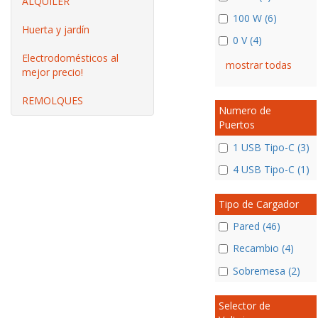
ALQUILER
100 W (6)
Huerta y jardín
0 V (4)
Electrodomésticos al
mostrar todas
mejor precio!
REMOLQUES
Numero de
Puertos
1 USB Tipo-C (3)
4 USB Tipo-C (1)
Tipo de Cargador
Pared (46)
Recambio (4)
Sobremesa (2)
Selector de