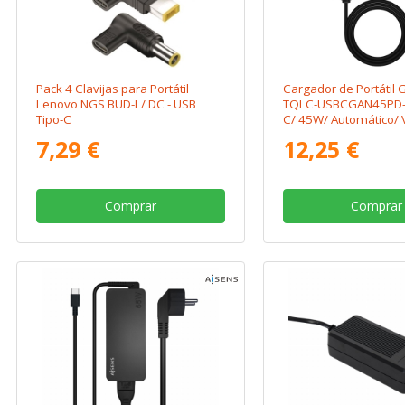
Pack 4 Clavijas para Portátil
Cargador de Portátil
Lenovo NGS BUD-L/ DC - USB
TQLC-USBCGAN45PD-C
Tipo-C
C/ 45W/ Automático/ V
20V
7,29 €
12,25 €
Comprar
Comprar