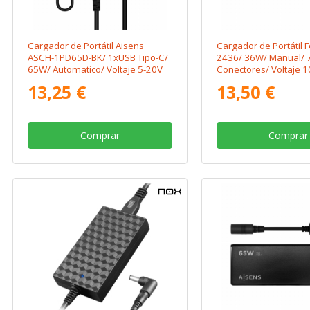
Cargador de Portátil Aisens
Cargador de Portátil 
ASCH-1PD65D-BK/ 1xUSB Tipo-C/
2436/ 36W/ Manual/ 
65W/ Automatico/ Voltaje 5-20V
Conectores/ Voltaje 
13,25 €
13,50 €
Comprar
Comprar