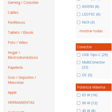
Gaming / Consolas
AISENS (6)
Cables
LEOTEC (6)
NOX (3)
Periféricos
mostrar todas
Tablets / Ebook
Foto / Video
Conector
Hogar /
USB Tipo-C (29)
Electrodomésticos
MultiConector
(23)
Papelería
DC (5)
Ocio / Deportes /
Mascotas
Potencia Máxima
Apple
65 W (16)
HERRAMIENTAS
90 W (12)
45 W (8)