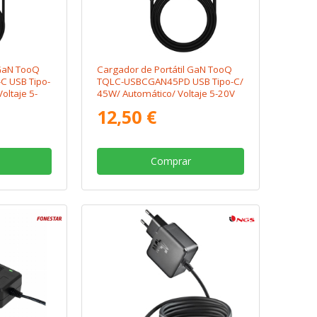
 GaN TooQ
Cargador de Portátil GaN TooQ
 USB Tipo-
TQLC-USBCGAN45PD USB Tipo-C/
oltaje 5-
45W/ Automático/ Voltaje 5-20V
12,50 €
Comprar