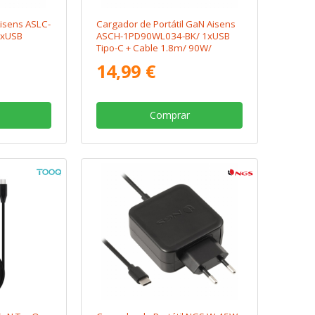
Aisens ASLC-
Cargador de Portátil GaN Aisens
1xUSB
ASCH-1PD90WL034-BK/ 1xUSB
Tipo-C + Cable 1.8m/ 90W/
8.5-20V
Automático/ Voltaje 5-20V
14,99 €
Comprar