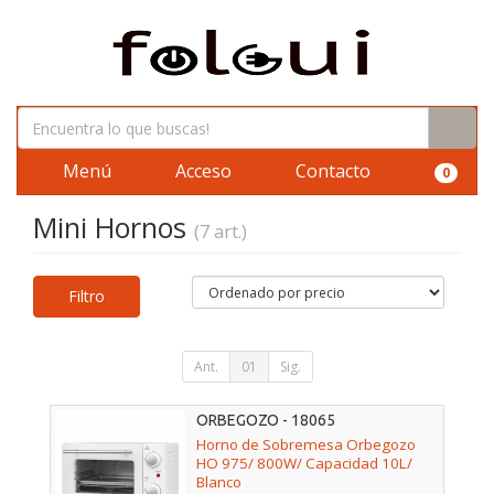
Menú
Acceso
Contacto
0
Mini Hornos
(7 art.)
Filtro
Ant.
01
Sig.
ORBEGOZO - 18065
Horno de Sobremesa Orbegozo
HO 975/ 800W/ Capacidad 10L/
Blanco