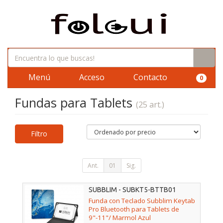
Menú
Acceso
Contacto
0
Fundas para Tablets
(25 art.)
Filtro
Ant.
01
Sig.
SUBBLIM - SUBKT5-BTTB01
Funda con Teclado Subblim Keytab
Pro Bluetooth para Tablets de
9"-11"/ Marmol Azul