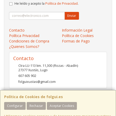
He leído y acepto la
Política de Privacidad
.
Enviar
Contacto
Información Legal
Política Privacidad
Política de Cookies
Condiciones de Compra
Formas de Pago
¿Quienes Somos?
Contacto
Ctra LU-113 km. 11,300 (Rozas - Abadín)
27377
Xustás
,
Lugo
607 605 902
folguixustas@gmail.com
Política de Cookies de folgui.es
Horario
Configurar
Rechazar
Aceptar Cookies
Lunes a viernes de 10:00 a 14:00 y de 16:00 a 20:00.
Sábados de 10:00 a 14:00 y de 16:00 a 19:00