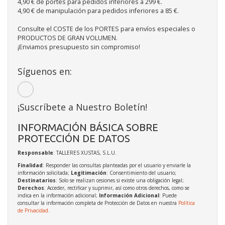
4,90 € de portes para pedidos inferiores a 299 €.
4,90 € de manipulación para pedidos inferiores a 85 €.
Consulte el COSTE de los PORTES para envíos especiales o
PRODUCTOS DE GRAN VOLUMEN.
¡Enviamos presupuesto sin compromiso!
Síguenos en:
¡Suscríbete a Nuestro Boletín!
INFORMACIÓN BÁSICA SOBRE
PROTECCIÓN DE DATOS
Responsable
: TALLERES XUSTAS, S.L.U.
Finalidad
: Responder las consultas planteadas por el usuario y enviarle la
información solicitada;
Legitimación
: Consentimiento del usuario;
Destinatarios
: Solo se realizan cesiones si existe una obligación legal;
Derechos
: Acceder, rectificar y suprimir, así como otros derechos, como se
indica en la información adicional;
Información Adicional
: Puede
consultar la información completa de Protección de Datos en nuestra
Política
de Privacidad
.