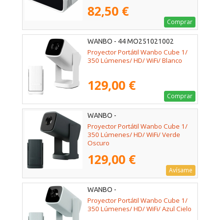
82,50 €
Comprar
WANBO - 44 MO251021002
Proyector Portátil Wanbo Cube 1/
350 Lúmenes/ HD/ WiFi/ Blanco
129,00 €
Comprar
WANBO -
Proyector Portátil Wanbo Cube 1/
350 Lúmenes/ HD/ WiFi/ Verde
Oscuro
129,00 €
Avísame
WANBO -
Proyector Portátil Wanbo Cube 1/
350 Lúmenes/ HD/ WiFi/ Azul Cielo