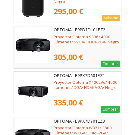
Negro
295,00 €
Avísame
OPTOMA - E9PD7D101EZ2
Proyector Optoma S336/ 4000
Lúmenes/ SVGA/ HDMI-VGA/ Negro
305,00 €
Comprar
OPTOMA - E9PX7D601EZ1
Proyector Optoma X400LVe/ 4000
Lúmenes/ XGA/ HDMI-VGA/ Negro
335,00 €
Comprar
OPTOMA - E9PX7D701EZ3
Proyector Optoma W371/ 3800
Lúmenes/ WXGA/ HDMI-VGA/