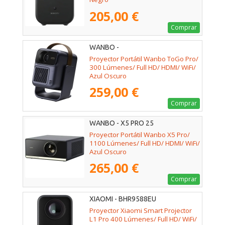
205,00 €
Comprar
WANBO -
Proyector Portátil Wanbo ToGo Pro/
300 Lúmenes/ Full HD/ HDMI/ WiFi/
Azul Oscuro
259,00 €
Comprar
WANBO - X5 PRO 25
Proyector Portátil Wanbo X5 Pro/
1100 Lúmenes/ Full HD/ HDMI/ WiFi/
Azul Oscuro
265,00 €
Comprar
XIAOMI - BHR9588EU
Proyector Xiaomi Smart Projector
L1 Pro 400 Lúmenes/ Full HD/ WiFi/