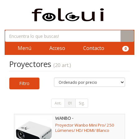
Menú
Acceso
Contacto
0
Proyectores
(20 art.)
Filtro
Ant.
01
Sig.
WANBO -
Proyector Wanbo Mini Pro/ 250
Lúmenes/ HD/ HDMI/ Blanco