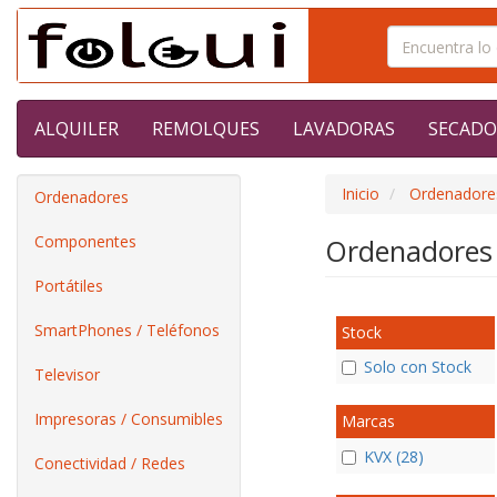
ALQUILER
REMOLQUES
LAVADORAS
SECADO
Inicio
Ordenadore
Ordenadores
Componentes
Ordenadores
Portátiles
SmartPhones / Teléfonos
Stock
Solo con Stock
Televisor
Impresoras / Consumibles
Marcas
KVX (28)
Conectividad / Redes