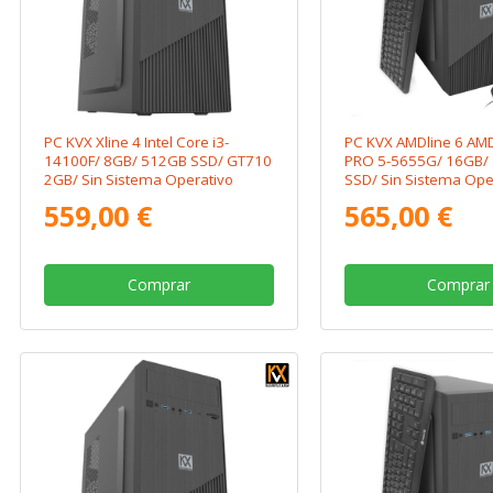
PC KVX Xline 4 Intel Core i3-
PC KVX AMDline 6 AM
14100F/ 8GB/ 512GB SSD/ GT710
PRO 5-5655G/ 16GB/
2GB/ Sin Sistema Operativo
SSD/ Sin Sistema Ope
559,00 €
565,00 €
Comprar
Comprar