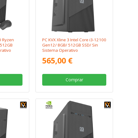
D Ryzen
PC KVX Xline 3 Intel Core i3-12100
 512GB
Gen12/ 8GB/ 512GB SSD/ Sin
rativo
Sistema Operativo
565,00 €
Comprar