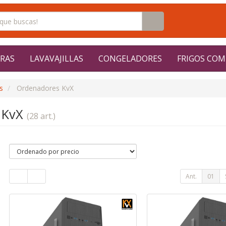
RAS
LAVAVAJILLAS
CONGELADORES
FRIGOS COM
s
Ordenadores KvX
 KvX
(28 art.)
Ant.
01