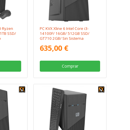
D Ryzen
PC KVX Xline 6 Intel Core i3-
1TB SSD/
14100F/ 16GB/ 512GB SSD/
o
GT710 2GB/ Sin Sistema
Operativo
635,00 €
Comprar