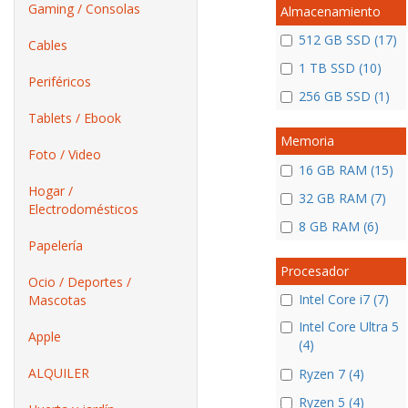
Gaming / Consolas
Almacenamiento
512 GB SSD (17)
Cables
1 TB SSD (10)
Periféricos
256 GB SSD (1)
Tablets / Ebook
Memoria
Foto / Video
16 GB RAM (15)
Hogar /
32 GB RAM (7)
Electrodomésticos
8 GB RAM (6)
Papelería
Procesador
Ocio / Deportes /
Intel Core i7 (7)
Mascotas
Intel Core Ultra 5
Apple
(4)
ALQUILER
Ryzen 7 (4)
Ryzen 5 (4)