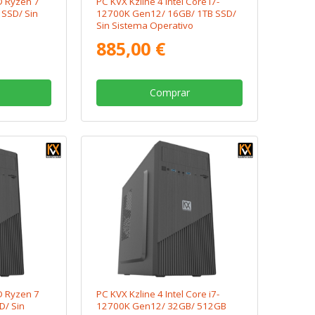
D Ryzen 7
PC KVX Kzline 4 Intel Core i7-
SSD/ Sin
12700K Gen12/ 16GB/ 1TB SSD/
Sin Sistema Operativo
885,00 €
Comprar
D Ryzen 7
PC KVX Kzline 4 Intel Core i7-
D/ Sin
12700K Gen12/ 32GB/ 512GB