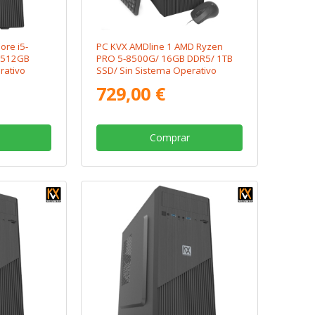
Core i5-
PC KVX AMDline 1 AMD Ryzen
 512GB
PRO 5-8500G/ 16GB DDR5/ 1TB
rativo
SSD/ Sin Sistema Operativo
729,00 €
Comprar