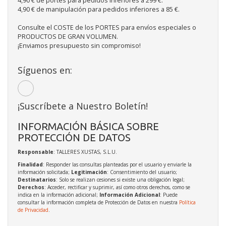
4,90 € de portes para pedidos inferiores a 299 €.
4,90 € de manipulación para pedidos inferiores a 85 €.
Consulte el COSTE de los PORTES para envíos especiales o
PRODUCTOS DE GRAN VOLUMEN.
¡Enviamos presupuesto sin compromiso!
Síguenos en:
¡Suscríbete a Nuestro Boletín!
INFORMACIÓN BÁSICA SOBRE
PROTECCIÓN DE DATOS
Responsable
: TALLERES XUSTAS, S.L.U.
Finalidad
: Responder las consultas planteadas por el usuario y enviarle la
información solicitada;
Legitimación
: Consentimiento del usuario;
Destinatarios
: Solo se realizan cesiones si existe una obligación legal;
Derechos
: Acceder, rectificar y suprimir, así como otros derechos, como se
indica en la información adicional;
Información Adicional
: Puede
consultar la información completa de Protección de Datos en nuestra
Política
de Privacidad
.