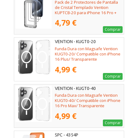
Pack de 2 Protectores de Pantalla
de Cristal Templado Vention
KUPTCB-20 para iPhone 16 Pro +
Herramienta de Instalación
4,79 €
Antipolvo
Comprar
VENTION - KUGT0-20
Funda Dura con Magsafe Vention
KUGT0-20/ Compatible con iPhone
16 Plus/ Transparente
4,99 €
Comprar
VENTION - KUGT0-40
Funda Dura con Magsafe Vention
KUGT0-40/ Compatible con iPhone
16 Pro Max/ Transparente
4,99 €
Comprar
SPC - 4354P