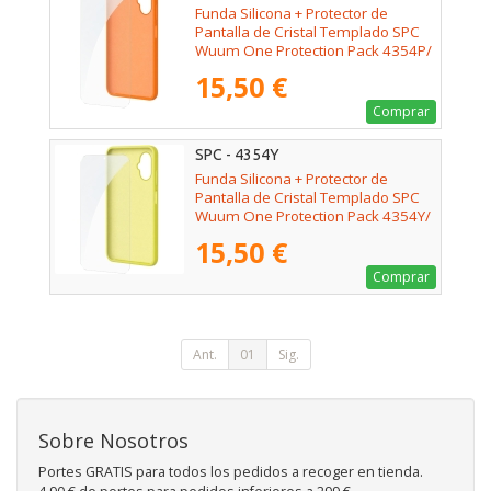
Funda Silicona + Protector de
Pantalla de Cristal Templado SPC
Wuum One Protection Pack 4354P/
Compatible con SPC Wuum One/
15,50 €
Naranja
Comprar
SPC - 4354Y
Funda Silicona + Protector de
Pantalla de Cristal Templado SPC
Wuum One Protection Pack 4354Y/
Compatible con SPC Wuum One/
15,50 €
Amarilla
Comprar
Ant.
01
Sig.
Sobre Nosotros
Portes GRATIS para todos los pedidos a recoger en tienda.