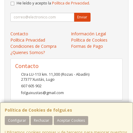
He leído y acepto la
Política de Privacidad
.
Enviar
Contacto
Información Legal
Política Privacidad
Política de Cookies
Condiciones de Compra
Formas de Pago
¿Quienes Somos?
Contacto
Ctra LU-113 km. 11,300 (Rozas - Abadín)
27377
Xustás
,
Lugo
607 605 902
folguixustas@gmail.com
Política de Cookies de folgui.es
Horario
Configurar
Rechazar
Aceptar Cookies
Lunes a viernes de 10:00 a 14:00 y de 16:00 a 20:00.
Sábados de 10:00 a 14:00 y de 16:00 a 19:00
Utilizamos cookies propias y de terceros para mejorar nuestros