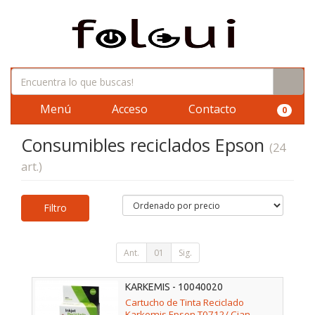
Menú
Acceso
Contacto
0
Consumibles reciclados Epson
(24
art.)
Filtro
Ant.
01
Sig.
KARKEMIS - 10040020
Cartucho de Tinta Reciclado
Karkemis Epson T0712/ Cian