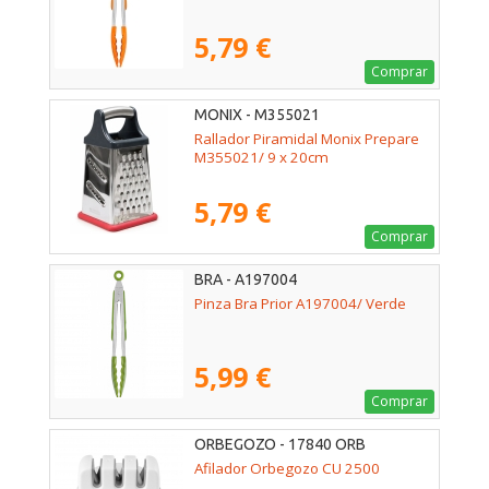
5,79 €
Comprar
MONIX - M355021
Rallador Piramidal Monix Prepare
M355021/ 9 x 20cm
5,79 €
Comprar
BRA - A197004
Pinza Bra Prior A197004/ Verde
5,99 €
Comprar
ORBEGOZO - 17840 ORB
Afilador Orbegozo CU 2500