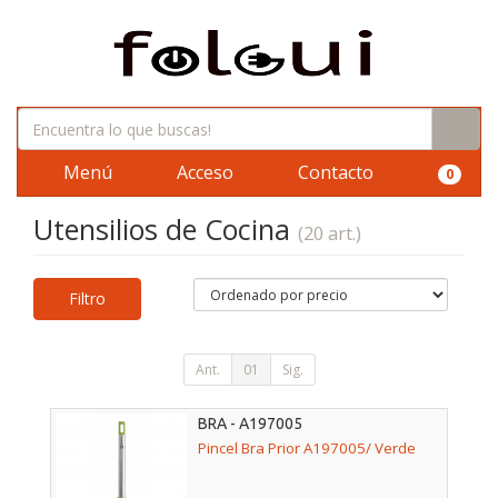
Menú
Acceso
Contacto
0
Utensilios de Cocina
(20 art.)
Filtro
Ant.
01
Sig.
BRA - A197005
Pincel Bra Prior A197005/ Verde