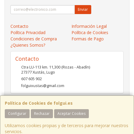
Enviar
Contacto
Información Legal
Política Privacidad
Política de Cookies
Condiciones de Compra
Formas de Pago
¿Quienes Somos?
Contacto
Ctra LU-113 km. 11,300 (Rozas - Abadín)
27377
Xustás
,
Lugo
607 605 902
folguixustas@gmail.com
Política de Cookies de folgui.es
Horario
Configurar
Rechazar
Aceptar Cookies
Lunes a viernes de 10:00 a 14:00 y de 16:00 a 20:00.
Sábados de 10:00 a 14:00 y de 16:00 a 19:00
Utilizamos cookies propias y de terceros para mejorar nuestros
servicios.