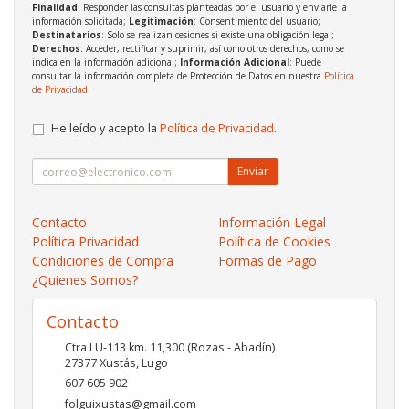
Finalidad
: Responder las consultas planteadas por el usuario y enviarle la
información solicitada;
Legitimación
: Consentimiento del usuario;
Destinatarios
: Solo se realizan cesiones si existe una obligación legal;
Derechos
: Acceder, rectificar y suprimir, así como otros derechos, como se
indica en la información adicional;
Información Adicional
: Puede
consultar la información completa de Protección de Datos en nuestra
Política
de Privacidad
.
He leído y acepto la
Política de Privacidad
.
Enviar
Contacto
Información Legal
Política Privacidad
Política de Cookies
Condiciones de Compra
Formas de Pago
¿Quienes Somos?
Contacto
Ctra LU-113 km. 11,300 (Rozas - Abadín)
27377
Xustás
,
Lugo
607 605 902
folguixustas@gmail.com