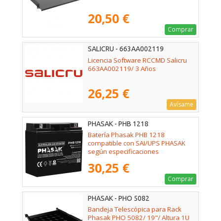
20,50 €
Comprar
SALICRU - 663AA002119
Licencia Software RCCMD Salicru
663AA002119/ 3 Años
26,25 €
Avísame
PHASAK - PHB 1218
Batería Phasak PHB 1218
compatible con SAI/UPS PHASAK
según especificaciones
30,25 €
Comprar
PHASAK - PHO 5082
Bandeja Telescópica para Rack
Phasak PHO 5082/ 19"/ Altura 1U