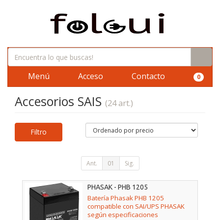
Menú
Acceso
Contacto
0
Accesorios SAIS
(24 art.)
Filtro
Ant.
01
Sig.
PHASAK - PHB 1205
Batería Phasak PHB 1205
compatible con SAI/UPS PHASAK
según especificaciones