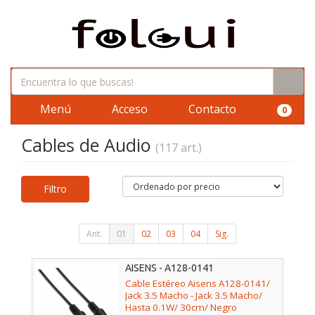
Menú
Acceso
Contacto
0
Cables de Audio
(117 art.)
Filtro
Ant.
01
02
03
04
Sig.
AISENS - A128-0141
Cable Estéreo Aisens A128-0141/
Jack 3.5 Macho - Jack 3.5 Macho/
Hasta 0.1W/ 30cm/ Negro