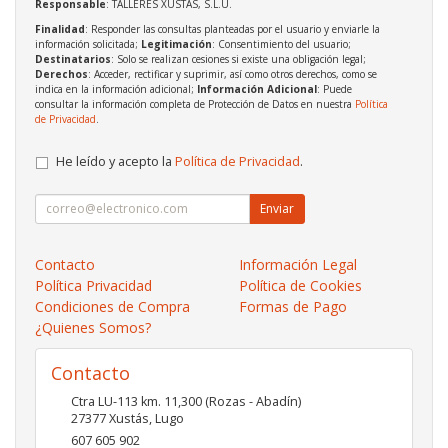
Responsable
: TALLERES XUSTAS, S.L.U.
Finalidad
: Responder las consultas planteadas por el usuario y enviarle la
información solicitada;
Legitimación
: Consentimiento del usuario;
Destinatarios
: Solo se realizan cesiones si existe una obligación legal;
Derechos
: Acceder, rectificar y suprimir, así como otros derechos, como se
indica en la información adicional;
Información Adicional
: Puede
consultar la información completa de Protección de Datos en nuestra
Política
de Privacidad
.
He leído y acepto la
Política de Privacidad
.
Enviar
Contacto
Información Legal
Política Privacidad
Política de Cookies
Condiciones de Compra
Formas de Pago
¿Quienes Somos?
Contacto
Ctra LU-113 km. 11,300 (Rozas - Abadín)
27377
Xustás
,
Lugo
607 605 902