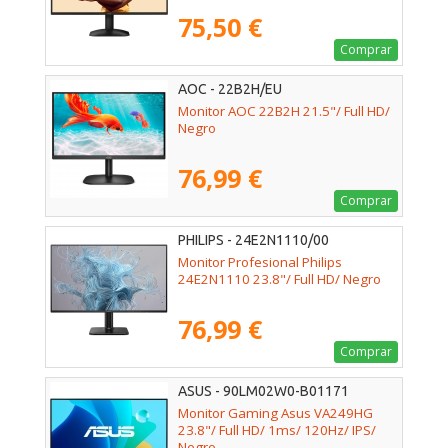
75,50 €
Comprar
AOC - 22B2H/EU
Monitor AOC 22B2H 21.5"/ Full HD/
Negro
76,99 €
Comprar
PHILIPS - 24E2N1110/00
Monitor Profesional Philips
24E2N1110 23.8"/ Full HD/ Negro
76,99 €
Comprar
ASUS - 90LM02W0-B01171
Monitor Gaming Asus VA249HG
23.8"/ Full HD/ 1ms/ 120Hz/ IPS/
Negro