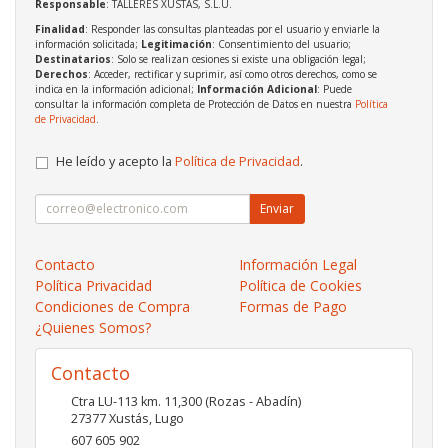
Responsable
: TALLERES XUSTAS, S.L.U.
Finalidad
: Responder las consultas planteadas por el usuario y enviarle la
información solicitada;
Legitimación
: Consentimiento del usuario;
Destinatarios
: Solo se realizan cesiones si existe una obligación legal;
Derechos
: Acceder, rectificar y suprimir, así como otros derechos, como se
indica en la información adicional;
Información Adicional
: Puede
consultar la información completa de Protección de Datos en nuestra
Política
de Privacidad
.
He leído y acepto la
Política de Privacidad
.
Enviar
Contacto
Información Legal
Política Privacidad
Política de Cookies
Condiciones de Compra
Formas de Pago
¿Quienes Somos?
Contacto
Ctra LU-113 km. 11,300 (Rozas - Abadín)
27377
Xustás
,
Lugo
607 605 902