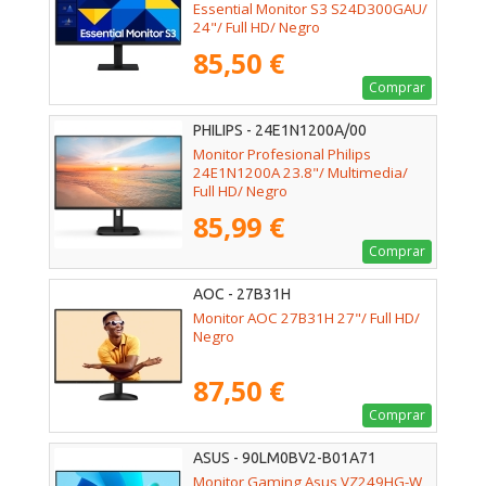
Essential Monitor S3 S24D300GAU/
24"/ Full HD/ Negro
85,50 €
Comprar
PHILIPS - 24E1N1200A/00
Monitor Profesional Philips
24E1N1200A 23.8"/ Multimedia/
Full HD/ Negro
85,99 €
Comprar
AOC - 27B31H
Monitor AOC 27B31H 27"/ Full HD/
Negro
87,50 €
Comprar
ASUS - 90LM0BV2-B01A71
Monitor Gaming Asus VZ249HG-W