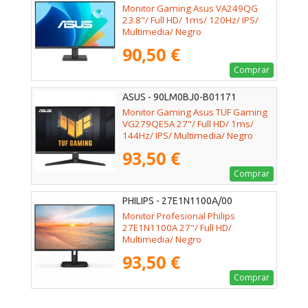
Monitor Gaming Asus VA249QG
23.8"/ Full HD/ 1ms/ 120Hz/ IPS/
Multimedia/ Negro
90,50 €
Comprar
ASUS - 90LM0BJ0-B01171
Monitor Gaming Asus TUF Gaming
VG279QE5A 27"/ Full HD/ 1ms/
144Hz/ IPS/ Multimedia/ Negro
93,50 €
Comprar
PHILIPS - 27E1N1100A/00
Monitor Profesional Philips
27E1N1100A 27"/ Full HD/
Multimedia/ Negro
93,50 €
Comprar