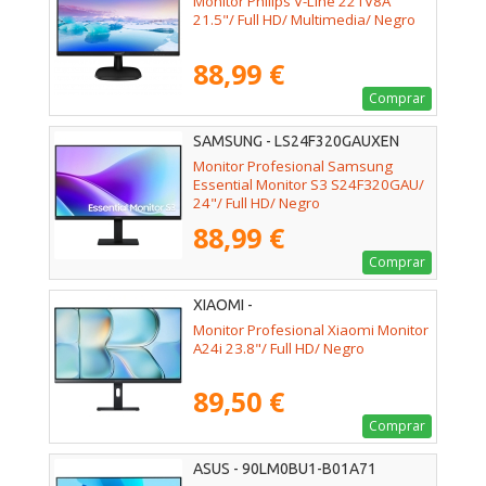
Monitor Philips V-Line 221V8A
21.5"/ Full HD/ Multimedia/ Negro
88,99 €
Comprar
SAMSUNG - LS24F320GAUXEN
Monitor Profesional Samsung
Essential Monitor S3 S24F320GAU/
24"/ Full HD/ Negro
88,99 €
Comprar
XIAOMI -
Monitor Profesional Xiaomi Monitor
A24i 23.8"/ Full HD/ Negro
89,50 €
Comprar
ASUS - 90LM0BU1-B01A71