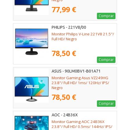
77,99 €
Comprar
PHILIPS - 221V8/00
Monitor Philips V-Line 221V8 21.5"/
Full HD/ Negro
78,50 €
Comprar
ASUS - 90LM0BV1-B01A71
Monitor Gaming Asus VZ249HG
23.8"/ Full HD/ 1ms/ 120Hz/ IPS/
Negro
78,50 €
Comprar
AOC - 24B36X
Monitor Gaming AOC 24B36X
23.8"/ Full HD/ 0.5ms/ 144Hz/ IPS/