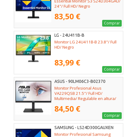
Essential Monitor S3 S24D304GAU/
24"/ Full HD/ Negro
83,50 €
Comprar
LG - 24U411B-B
Monitor LG 24U411B-B 23.8"/ Full
HD/ Negro
83,99 €
Comprar
ASUS - 90LM06C3-B02370
Monitor Profesional Asus
VA229QSB 21.5"/ Full HD/
Multimedia/ Regulable en altura/
Negro
84,50 €
Comprar
SAMSUNG - LS24D300GAUXEN
Monitor Profesional Samsung