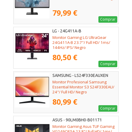
79,99 €
Comprar
LG - 24G411A-B
Monitor Gaming LG UltraGear
24G411A-B 23.7"/ Full HD/ 1ms/
144Hz/ IPS/ Negro
80,50 €
Comprar
SAMSUNG - LS24F330EAUXEN
Monitor Profesional Samsung
Essential Monitor S3 S24F330EAU/
24"/ Full HD/ Negro
80,99 €
Comprar
ASUS - 90LM0BH0-B01171
Monitor Gaming Asus TUF Gaming
VG249QE5A 23.8"/ Full HD/ 1ms/