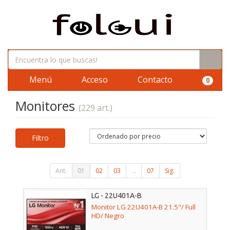
Menú
Acceso
Contacto
0
Monitores
(229 art.)
Filtro
Ant.
01
02
03
...
07
Sig.
LG - 22U401A-B
Monitor LG 22U401A-B 21.5"/ Full
HD/ Negro