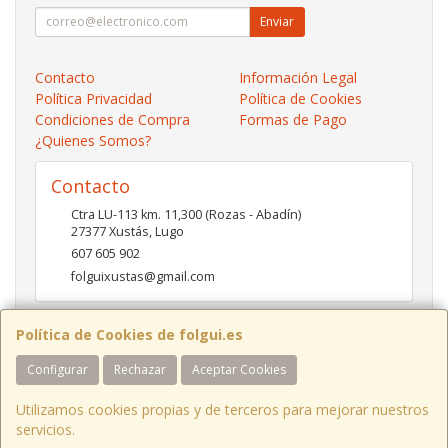
Enviar
Contacto
Información Legal
Política Privacidad
Política de Cookies
Condiciones de Compra
Formas de Pago
¿Quienes Somos?
Contacto
Ctra LU-113 km. 11,300 (Rozas - Abadín)
27377
Xustás
,
Lugo
607 605 902
folguixustas@gmail.com
Política de Cookies de folgui.es
Horario
Configurar
Rechazar
Aceptar Cookies
Lunes a viernes de 10:00 a 14:00 y de 16:00 a 20:00.
Sábados de 10:00 a 14:00 y de 16:00 a 19:00
Utilizamos cookies propias y de terceros para mejorar nuestros
servicios.