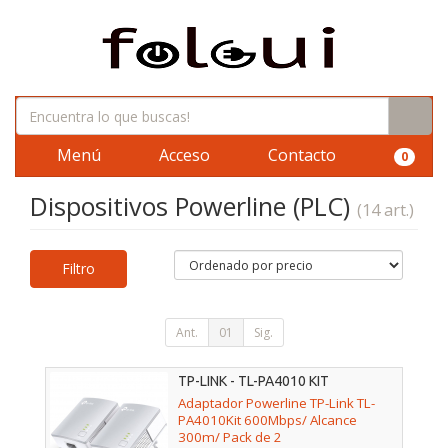
Menú
Acceso
Contacto
0
Dispositivos Powerline (PLC)
(14 art.)
Filtro
Ant.
01
Sig.
TP-LINK - TL-PA4010 KIT
Adaptador Powerline TP-Link TL-
PA4010Kit 600Mbps/ Alcance
300m/ Pack de 2