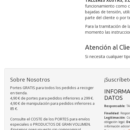
TALLERES XUSTAS, S.L
funcionamiento como cor
bajadas de tensión, uti
parte del cliente o por 
Para la tramitación de 
momento las instruccion
Atención al Cli
Si necesita cualquier t
Sobre Nosotros
¡Suscríbet
Portes GRATIS para todos los pedidos a recoger
INFORMA
en tienda.
DATOS
4,90 € de portes para pedidos inferiores a 299 €.
4,90 € de manipulación para pedidos inferiores a
Responsable
: T
85 €.
Finalidad
: Respon
Legitimación
: C
Consulte el COSTE de los PORTES para envíos
obligación legal;
De
especiales o PRODUCTOS DE GRAN VOLUMEN.
información adicio
¡Enviamos presupuesto sin compromiso!