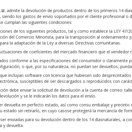
.U.
admite la devolución de productos dentro de los primeros 14 días 
, siendo los gastos de envío soportados por el cliente profesional o di
se cumplan las siguientes condiciones:
iones de los siguientes productos, tal y como establece la LEY 47/2
ión del Comercio Minorista, para la transposición al ordenamiento ju
 para la adaptación de la Ley a diversas Directivas comunitarias.
luctuaciones de coeficientes del mercado financiero que el vendedor 
ados conforme a las especificaciones del consumidor o claramente 
figuración, o que, por su naturaleza, no puedan ser devueltos, pueda
que incluyan software con licencia que hubiesen sido desprecintados
lectrónica, susceptibles de ser descargados o reproducidos con cará
ción debe enviar la solicitud de devolución a la cuenta de correo:
tal
devolución y se le indicarán los datos para el envío.
 devuelta en perfecto estado, así como consu embalaje y precinto or
u estado sin retirarlo, en cuyo casose protegerá la mercancía de for
er enviadas para su devolución dentro de los 14 díasnaturales, a co
a y devuelta.