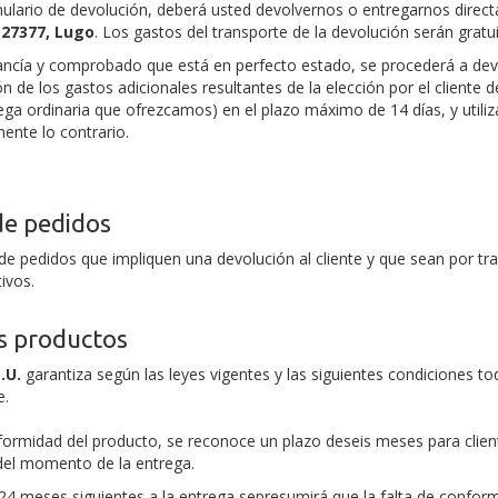
ulario de devolución, deberá usted devolvernos o entregarnos direct
 27377,
Lugo
.
Los gastos del transporte de la devolución serán gratui
ancía y comprobado que está en perfecto estado, se procederá a devo
n de los gastos adicionales resultantes de la elección por el cliente
ga ordinaria que ofrezcamos) en el plazo máximo de 14 días, y util
ente lo contrario.
de pedidos
de pedidos que impliquen una devolución al cliente y que sean por t
ivos.
os productos
.U.
garantiza según las leyes vigentes y las siguientes condiciones 
e.
formidad del producto, se reconoce un plazo deseis meses para client
 del momento de la entrega.
 24 meses siguientes a la entrega sepresumirá que la falta de confor