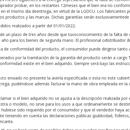
prador probar, en los restantes 12meses que el bien era no conform
en el mismo día deentrega, en virtud de la LGDCU. Los fabricantes p
los productos y las marcas. Dichas garantías serán exclusivamentede c
didos realizados a partir del 01/01/2022.
de un plazo de tres años desde que tuvoconocimiento de la falta de
 año para los bienes de segunda mano. El profesional odistribuidor di
lta de conformidad del producto, el consumidor puede dirigirse tanto 
erados por la tramitación de la garantía del producto serán a cargo
conformidad existe en el bien adquirido. Siempre será bajo las instru
to enviado no presente la avería especificada o esta no este cubierta
ntrega, pudiéndose además facturar la mano de obra empleada en la 
amar si el bien adquirido no se ajusta a la descripción realizada por
stra o modelo, no sirve para los usos a que ordinariamente se desti
e hubiese sido requerido por el consumidor y que el vendedor haya a
 teniendo en cuenta las declaraciones públicas (publicidad, folletos,
ricante.