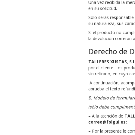
Una vez recibida la mer
en su solicitud.
Sólo serás responsable 
su naturaleza, sus carac
Si el producto no cumpl
la devolución correrán a
Derecho de D
TALLERES XUSTAS, S.L
por el cliente. Los pro
sin retirarlo, en cuyo 
A continuación, acompa
aprueba el texto refund
B. Modelo de formulari
(sólo debe cumplimentar
– A la atención de
TALL
correo@folgui.es:
– Por la presente le co