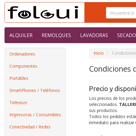
ALQUILER
REMOLQUES
LAVADORAS
SECADO
Inicio
Condicione
Ordenadores
Componentes
Condiciones
Portátiles
Precio y disponi
SmartPhones / Teléfonos
Los precios de los produ
Televisor
seleccionados.
TALLERE
sus productos.
Impresoras / Consumibles
Todos los pedidos están 
inmediato para realizar
Conectividad / Redes