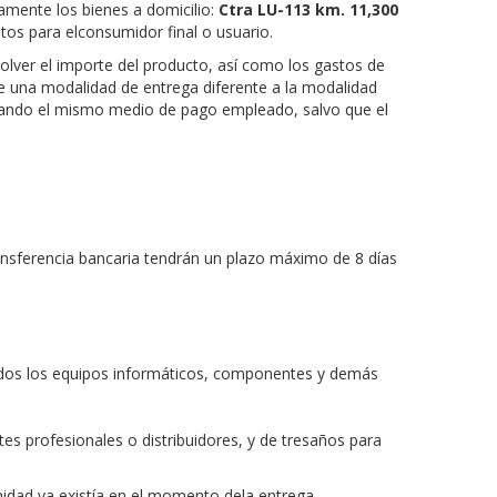
amente los bienes a domicilio:
Ctra LU-113 km. 11,300
tos para elconsumidor final o usuario.
lver el importe del producto, así como los gastos de
 de una modalidad de entrega diferente a la modalidad
izando el mismo medio de pago empleado, salvo que el
ransferencia bancaria tendrán un plazo máximo de
8
días
todos los equipos informáticos, componentes y demás
es profesionales o distribuidores, y de tresaños para
midad ya existía en el momento dela entrega,