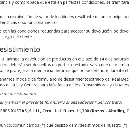
cancía y comprobada que está en perfectas condiciones, se tramitará l
de la disminución de valor de los bienes resultante de una manipulaci
terísticas o su funcionamiento.
e con las condiciones requeridas para aceptar su devolución, se devolv
 cargo del cliente.
esistimiento
.U.
admite la devolución de productos en el plazo de 14 días naturale
ductos deberán ser devueltos en perfecto estado,
salvo que este embal
caso se protegerá la mercancía deforma que no se deteriore durante el
ñamos modelo de formulario de desistimientoextraído del Real Decre
ido de la Ley General para laDefensa de los Consumidores y Usuarios
o de desistimiento
 y enviar el presente formulario si deseadesistir del contrato)
ERES XUSTAS, S.L.U.,
Ctra LU-113 km. 11,300 (Rozas - Abadín), C
munico/comunicamos (*) que desisto demi/desistimos de nuestro (*) c