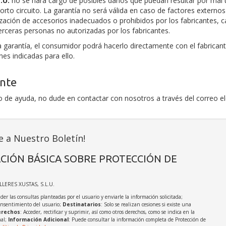
.U.
no se hará cargo de posibles daños que puedan resultar por mal u
to circuito. La garantía no será válida en caso de factores externo
lización de accesorios inadecuados o prohibidos por los fabricantes, 
terceras personas no autorizadas por los fabricantes.
la garantía, el consumidor podrá hacerlo directamente con el fabrica
es indicadas para ello.
ente
ipo de ayuda, no dude en contactar con nosotros a través del correo e
e a Nuestro Boletín!
CIÓN BÁSICA SOBRE PROTECCIÓN DE
ALLERES XUSTAS, S.L.U.
der las consultas planteadas por el usuario y enviarle la información solicitada;
onsentimiento del usuario;
Destinatarios
: Solo se realizan cesiones si existe una
rechos
: Acceder, rectificar y suprimir, así como otros derechos, como se indica en la
nal;
Información Adicional
: Puede consultar la información completa de Protección de