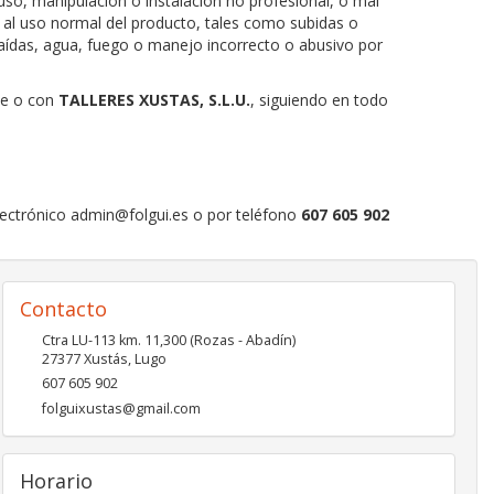
so, manipulación o instalación no profesional, o mal
s al uso normal del producto, tales como subidas o
caídas, agua, fuego o manejo incorrecto o abusivo por
nte o con
TALLERES XUSTAS, S.L.U.
, siguiendo en todo
lectrónico
admin@folgui.es o por teléfono
607 605 902
Contacto
Ctra LU-113 km. 11,300 (Rozas - Abadín)
27377
Xustás
,
Lugo
607 605 902
folguixustas@gmail.com
Horario