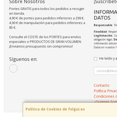
Sobre Nosotros
¡Suscríbet
Portes GRATIS para todos los pedidos a recoger
INFORMA
en tienda.
DATOS
4,90 € de portes para pedidos inferiores a 299 €.
4,90 € de manipulación para pedidos inferiores a
Responsable
: T
85 €.
Finalidad
: Respon
Legitimación
: C
Consulte el COSTE de los PORTES para envíos
obligación legal;
De
especiales o PRODUCTOS DE GRAN VOLUMEN.
información adicio
¡Enviamos presupuesto sin compromiso!
Datos en nuestra
P
Síguenos en:
He leído y 
Contacto
Política Priva
Condiciones 
¿Quienes So
Política de Cookies de folgui.es