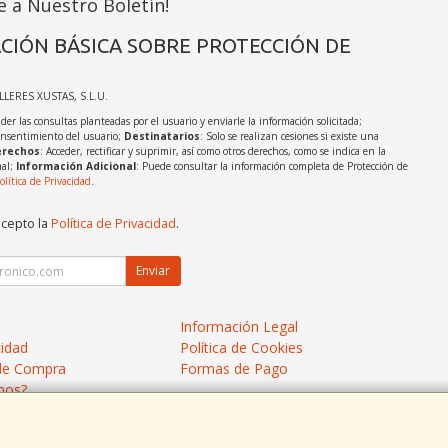
e a Nuestro Boletín!
CIÓN BÁSICA SOBRE PROTECCIÓN DE
ALLERES XUSTAS, S.L.U.
der las consultas planteadas por el usuario y enviarle la información solicitada;
onsentimiento del usuario;
Destinatarios
: Solo se realizan cesiones si existe una
rechos
: Acceder, rectificar y suprimir, así como otros derechos, como se indica en la
nal;
Información Adicional
: Puede consultar la información completa de Protección de
olítica de Privacidad
.
acepto la
Política de Privacidad
.
Enviar
Información Legal
cidad
Política de Cookies
de Compra
Formas de Pago
mos?