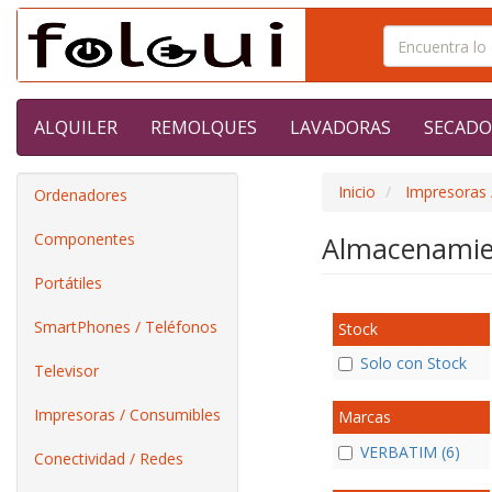
ALQUILER
REMOLQUES
LAVADORAS
SECADO
Inicio
Impresoras 
Ordenadores
Componentes
Almacenami
Portátiles
SmartPhones / Teléfonos
Stock
Solo con Stock
Televisor
Impresoras / Consumibles
Marcas
VERBATIM (6)
Conectividad / Redes