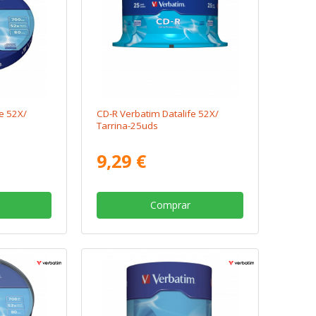
e 52X/
CD-R Verbatim Datalife 52X/
Tarrina-25uds
9,29 €
Comprar