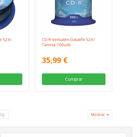
e 52X/
CD-R Verbatim Datalife 52X/
Tarrina-100uds
35,99 €
Comprar
Sig.
Mostrar