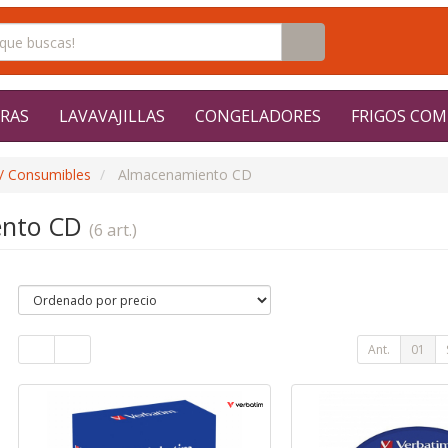
RAS
LAVAVAJILLAS
CONGELADORES
FRIGOS COM
/ Consumibles
Almacenamiento CD
ento CD
(6 art.)
Ant.
01