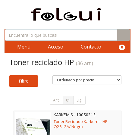
Menú
Acceso
Contacto
0
Toner reciclado HP
(36 art.)
Filtro
Ant.
01
Sig.
KARKEMIS - 10050215
Tóner Reciclado Karkemis HP
Q2612A/ Negro