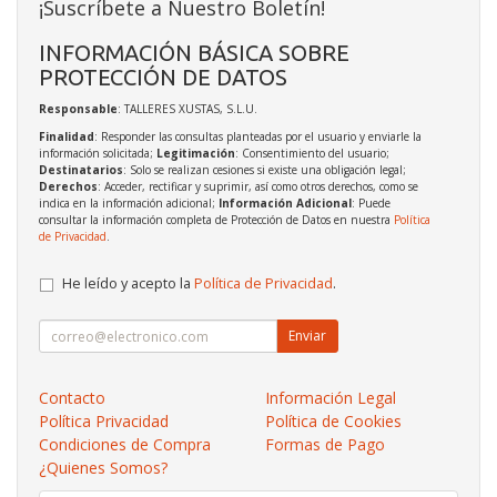
¡Suscríbete a Nuestro Boletín!
INFORMACIÓN BÁSICA SOBRE
PROTECCIÓN DE DATOS
Responsable
: TALLERES XUSTAS, S.L.U.
Finalidad
: Responder las consultas planteadas por el usuario y enviarle la
información solicitada;
Legitimación
: Consentimiento del usuario;
Destinatarios
: Solo se realizan cesiones si existe una obligación legal;
Derechos
: Acceder, rectificar y suprimir, así como otros derechos, como se
indica en la información adicional;
Información Adicional
: Puede
consultar la información completa de Protección de Datos en nuestra
Política
de Privacidad
.
He leído y acepto la
Política de Privacidad
.
Enviar
Contacto
Información Legal
Política Privacidad
Política de Cookies
Condiciones de Compra
Formas de Pago
¿Quienes Somos?