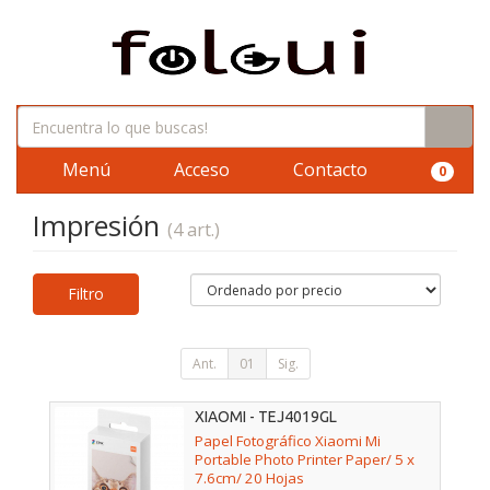
Menú
Acceso
Contacto
0
Impresión
(4 art.)
Filtro
Ant.
01
Sig.
XIAOMI - TEJ4019GL
Papel Fotográfico Xiaomi Mi
Portable Photo Printer Paper/ 5 x
7.6cm/ 20 Hojas