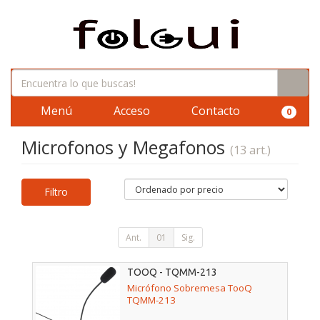
Menú
Acceso
Contacto
0
Microfonos y Megafonos
(13 art.)
Filtro
Ant.
01
Sig.
TOOQ - TQMM-213
Micrófono Sobremesa TooQ
TQMM-213