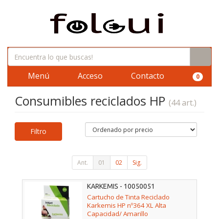
Menú
Acceso
Contacto
0
Consumibles reciclados HP
(44 art.)
Filtro
Ant.
01
02
Sig.
KARKEMIS - 10050051
Cartucho de Tinta Reciclado
Karkemis HP nº364 XL Alta
Capacidad/ Amarillo