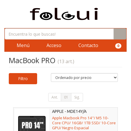
Menú
Acceso
Contacto
0
MacBook PRO
(13 art.)
Filtro
Ant.
01
Sig.
APPLE - MDE14Y/A
Apple Macbook Pro 14"/ M5 10-
Core CPU/ 16GB/ 1TB SSD/ 10-Core
GPU/ Negro Espacial