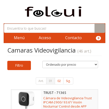
Menú
Acceso
Contacto
0
Camaras Videovigilancia
(46 art.)
Filtro
Ant.
01
02
Sig.
TRUST - 71365
Cámara de Videovigilancia Trust
IPCAM-2900/ 93.6º/ Visión
Nocturna/ Control desde APP