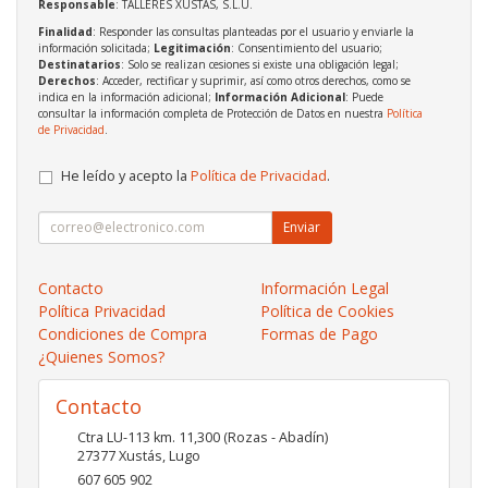
Responsable
: TALLERES XUSTAS, S.L.U.
Finalidad
: Responder las consultas planteadas por el usuario y enviarle la
información solicitada;
Legitimación
: Consentimiento del usuario;
Destinatarios
: Solo se realizan cesiones si existe una obligación legal;
Derechos
: Acceder, rectificar y suprimir, así como otros derechos, como se
indica en la información adicional;
Información Adicional
: Puede
consultar la información completa de Protección de Datos en nuestra
Política
de Privacidad
.
He leído y acepto la
Política de Privacidad
.
Enviar
Contacto
Información Legal
Política Privacidad
Política de Cookies
Condiciones de Compra
Formas de Pago
¿Quienes Somos?
Contacto
Ctra LU-113 km. 11,300 (Rozas - Abadín)
27377
Xustás
,
Lugo
607 605 902