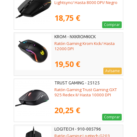
Lightsync/ Hasta 8000 DPI/ Negro
18,75 €
Comprar
KROM - NXKROMKICK
Ratón Gaming Krom Kick/ Hasta
12000 DPI
19,50 €
Avísame
TRUST GAMING - 25125
Ratón Gaming Trust Gaming GXT
925 Redex II/ Hasta 10000 DPI
20,25 €
Comprar
LOGITECH - 910-005796
Ratón Gaming Logitech G203