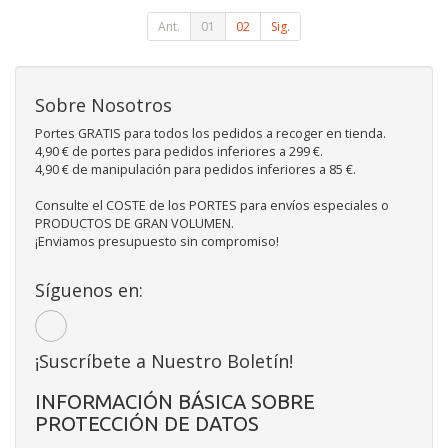
Ant.
01
02
Sig.
Sobre Nosotros
Portes GRATIS para todos los pedidos a recoger en tienda.
4,90 € de portes para pedidos inferiores a 299 €.
4,90 € de manipulación para pedidos inferiores a 85 €.
Consulte el COSTE de los PORTES para envíos especiales o
PRODUCTOS DE GRAN VOLUMEN.
¡Enviamos presupuesto sin compromiso!
Síguenos en:
¡Suscríbete a Nuestro Boletín!
INFORMACIÓN BÁSICA SOBRE
PROTECCIÓN DE DATOS