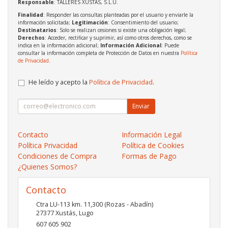
Responsable
: TALLERES XUSTAS, S.L.U.
Finalidad
: Responder las consultas planteadas por el usuario y enviarle la
información solicitada;
Legitimación
: Consentimiento del usuario;
Destinatarios
: Solo se realizan cesiones si existe una obligación legal;
Derechos
: Acceder, rectificar y suprimir, así como otros derechos, como se
indica en la información adicional;
Información Adicional
: Puede
consultar la información completa de Protección de Datos en nuestra
Política
de Privacidad
.
He leído y acepto la
Política de Privacidad
.
Enviar
Contacto
Información Legal
Política Privacidad
Política de Cookies
Condiciones de Compra
Formas de Pago
¿Quienes Somos?
Contacto
Ctra LU-113 km. 11,300 (Rozas - Abadín)
27377
Xustás
,
Lugo
607 605 902