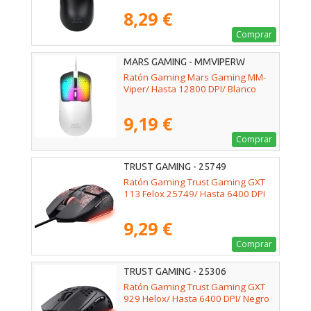
8,29 €
Comprar
MARS GAMING - MMVIPERW
Ratón Gaming Mars Gaming MM-
Viper/ Hasta 12800 DPI/ Blanco
9,19 €
Comprar
TRUST GAMING - 25749
Ratón Gaming Trust Gaming GXT
113 Felox 25749/ Hasta 6400 DPI
9,29 €
Comprar
TRUST GAMING - 25306
Ratón Gaming Trust Gaming GXT
929 Helox/ Hasta 6400 DPI/ Negro