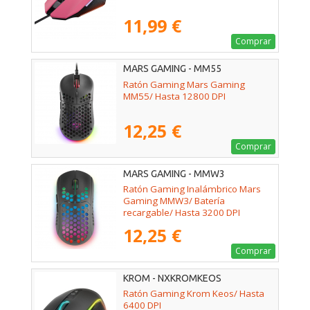
11,99 €
Comprar
MARS GAMING - MM55
Ratón Gaming Mars Gaming
MM55/ Hasta 12800 DPI
12,25 €
Comprar
MARS GAMING - MMW3
Ratón Gaming Inalámbrico Mars
Gaming MMW3/ Batería
recargable/ Hasta 3200 DPI
12,25 €
Comprar
KROM - NXKROMKEOS
Ratón Gaming Krom Keos/ Hasta
6400 DPI