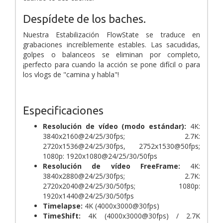
Despídete de los baches.
Nuestra Estabilización FlowState se traduce en
grabaciones increíblemente estables. Las sacudidas,
golpes o balanceos se eliminan por completo,
¡perfecto para cuando la acción se pone difícil o para
los vlogs de "camina y habla"!
Especificaciones
Resolución de vídeo (modo estándar):
4K:
3840x2160@24/25/30fps; 2.7K:
2720x1536@24/25/30fps, 2752x1530@50fps;
1080p: 1920x1080@24/25/30/50fps
Resolución de vídeo FreeFrame:
4K:
3840x2880@24/25/30fps; 2.7K:
2720x2040@24/25/30/50fps; 1080p:
1920x1440@24/25/30/50fps
Timelapse:
4K (4000x3000@30fps)
TimeShift:
4K (4000x3000@30fps) / 2.7K