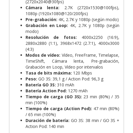
(2720x2040@30fps)
Cámara lenta:
2.7K (2720x1530@100fps),
1080p (1920x1080@120/200fps)
Pre-grabación:
4K, 2.7K y 1080p (según modo)
Grabación en Loop:
4K, 2.7K y 1080p (según
modo)
Resolución de fotos:
4000x2250 (16:9),
2880x2880 (1:1), 3968x1472 (2.7:1), 4000x3000
(4:3)
Modos de vídeo:
Vídeo, FreeFrame, Timelapse,
TimeShift, Cámara lenta, Pre-grabación,
Grabación en Loop, Vídeo por intervalos
Tasa de bits máxima:
120 Mbps
Peso:
GO 3S: 39,1 g / Action Pod: 96,3 g
Batería GO 3S:
310 mAh
Batería Action Pod:
1270 mAh
Tiempo de carga (GO 3S):
23 min (80%) / 35
min (100%)
Tiempo de carga (Action Pod):
47 min (80%)
/ 65 min (100%)
Duración de batería:
GO 3S: 38 min / GO 3S +
Action Pod: 140 min