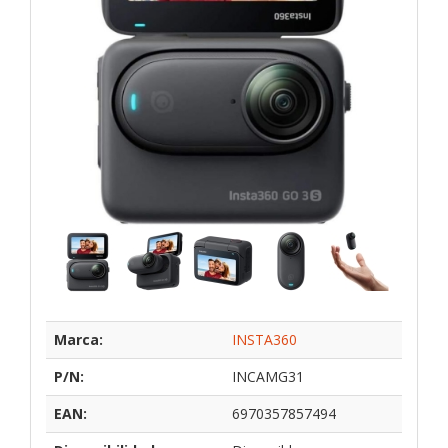
Marca:
INSTA360
P/N:
INCAMG31
EAN:
6970357857494