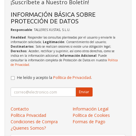
¡Suscríbete a Nuestro Boletín!
INFORMACIÓN BÁSICA SOBRE
PROTECCIÓN DE DATOS
Responsable
: TALLERES XUSTAS, S.L.U.
Finalidad
: Responder las consultas planteadas por el usuario y enviarle la
información solicitada;
Legitimación
: Consentimiento del usuario;
Destinatarios
: Solo se realizan cesiones si existe una obligación legal;
Derechos
: Acceder, rectificar y suprimir, así como otros derechos, como se
indica en la información adicional;
Información Adicional
: Puede
consultar la información completa de Protección de Datos en nuestra
Política
de Privacidad
.
He leído y acepto la
Política de Privacidad
.
Enviar
Contacto
Información Legal
Política Privacidad
Política de Cookies
Condiciones de Compra
Formas de Pago
¿Quienes Somos?