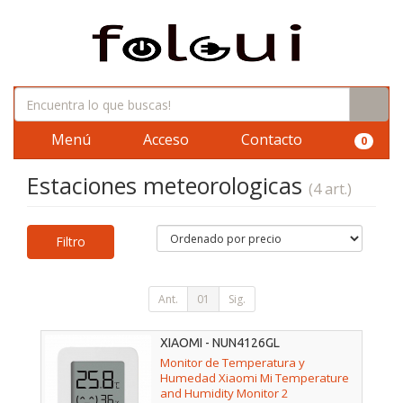
Menú
Acceso
Contacto
0
Estaciones meteorologicas
(4 art.)
Filtro
Ant.
01
Sig.
XIAOMI - NUN4126GL
Monitor de Temperatura y
Humedad Xiaomi Mi Temperature
and Humidity Monitor 2