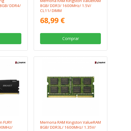
ng
Memoria RAM Kingston ValueRAM
8GB/ DDR4/
8GB/ DDR3/ 1600MHz/ 1.5V/
CL11/ DIMM
68,99 €
Comprar
n FURY
Memoria RAM Kingston ValueRAM
00MHz/
8GB/ DDR3L/ 1600MHz/ 1.35V/