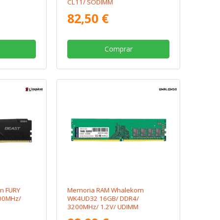
CL11/ SODIMM
82,50 €
Comprar
n FURY
Memoria RAM Whalekom
00MHz/
WK4UD32 16GB/ DDR4/
3200MHz/ 1.2V/ UDIMM