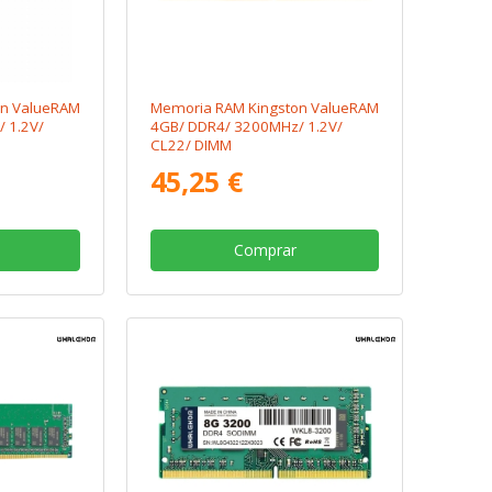
on ValueRAM
Memoria RAM Kingston ValueRAM
 1.2V/
4GB/ DDR4/ 3200MHz/ 1.2V/
CL22/ DIMM
45,25 €
Comprar