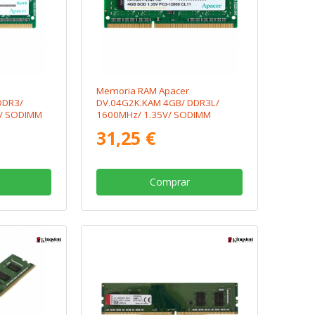
Memoria RAM Apacer
DDR3/
DV.04G2K.KAM 4GB/ DDR3L/
1/ SODIMM
1600MHz/ 1.35V/ SODIMM
31,25 €
Comprar