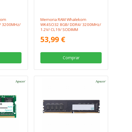
kom
Memoria RAM Whalekom
/ 3200MHz/
WK4SO32 8GB/ DDR4/ 3200MHz/
1.2V/ CL19/ SODIMM
53,99 €
Comprar