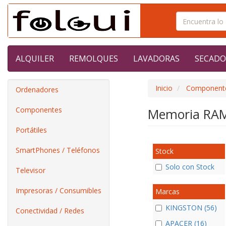
ALQUILER
REMOLQUES
LAVADORAS
SECADO
Inicio
Component
Ordenadores
Componentes
Memoria RA
Portátiles
SmartPhones / Teléfonos
Stock
Solo con Stock
Televisor
Impresoras / Consumibles
Marcas
KINGSTON (56)
Conectividad / Redes
APACER (16)