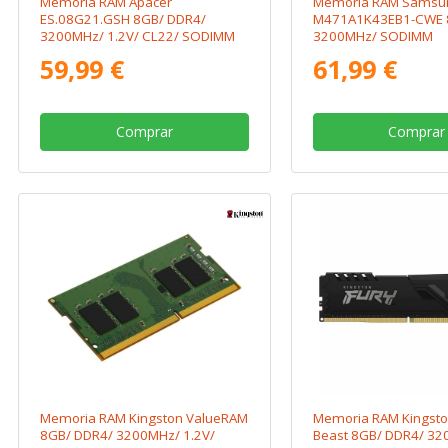
Memoria RAM Apacer
Memoria RAM Samsu
ES.08G21.GSH 8GB/ DDR4/
M471A1K43EB1-CWE 
3200MHz/ 1.2V/ CL22/ SODIMM
3200MHz/ SODIMM
59,99 €
61,99 €
Comprar
Comprar
Memoria RAM Kingston ValueRAM
Memoria RAM Kingsto
8GB/ DDR4/ 3200MHz/ 1.2V/
Beast 8GB/ DDR4/ 32