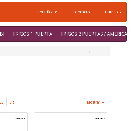
Identifícate
Contacto
Carrito
BI
FRIGOS 1 PUERTA
FRIGOS 2 PUERTAS / AMERICA
03
Sig.
Mostrar