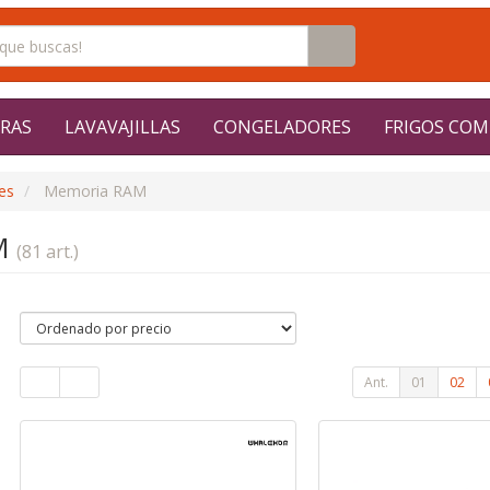
RAS
LAVAVAJILLAS
CONGELADORES
FRIGOS COM
es
Memoria RAM
M
(81 art.)
Ant.
01
02