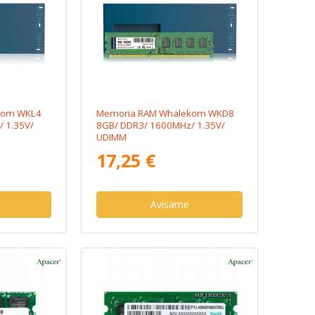
kom WKL4
Memoria RAM Whalekom WKD8
 1.35V/
8GB/ DDR3/ 1600MHz/ 1.35V/
UDIMM
17,25 €
Avísame