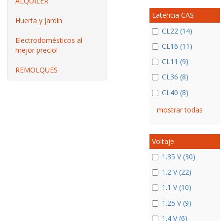
ALQUILER
Latencia CAS
Huerta y jardín
CL22 (14)
Electrodomésticos al
CL16 (11)
mejor precio!
CL11 (9)
REMOLQUES
CL36 (8)
CL40 (8)
mostrar todas
Voltaje
1.35 V (30)
1.2 V (22)
1.1 V (10)
1.25 V (9)
1.4 V (6)