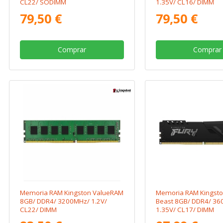
CL22/ SODIMM
1.35V/ CL16/ DIMM
79,50 €
79,50 €
Comprar
Comprar
Memoria RAM Kingston ValueRAM
Memoria RAM Kingsto
8GB/ DDR4/ 3200MHz/ 1.2V/
Beast 8GB/ DDR4/ 36
CL22/ DIMM
1.35V/ CL17/ DIMM