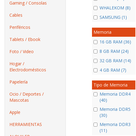
Gaming / Consolas
WHALEKOM (8)
Cables
SAMSUNG (1)
Periféricos
Memoria
Tablets / Ebook
16 GB RAM (36)
8 GB RAM (24)
Foto / Video
32 GB RAM (14)
Hogar /
Electrodomésticos
4 GB RAM (7)
Papelería
Tipo de Memoria
Ocio / Deportes /
Memoria DDR4
Mascotas
(40)
Memoria DDR5
Apple
(30)
HERRAMIENTAS
Memoria DDR3
(11)