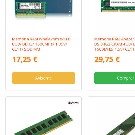
Memoria RAM Whalekom WKL8
Memoria RAM Apacer
8GB/ DDR3/ 1600MHz/ 1.35V/
DS.04G2K.KAM 4GB/ 
CL11/ SODIMM
1600MHz/ 1.5V/ CL1
17,25 €
29,75 €
Avísame
Comprar