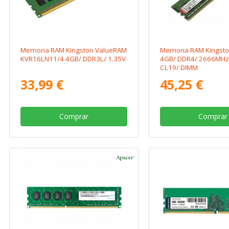
Memoria RAM Kingston ValueRAM
Memoria RAM Kingst
KVR16LN11/4 4GB/ DDR3L/ 1.35V
4GB/ DDR4/ 2666MHz/
CL19/ DIMM
33,99 €
45,25 €
Comprar
Comprar