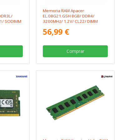
Memoria RAM Apacer
DDR3L/
EL.08G21.GSH 8GB/ DDR4/
11/ SODIMM
3200MHz/ 1.2V/ CL22/ DIMM
56,99 €
Comprar