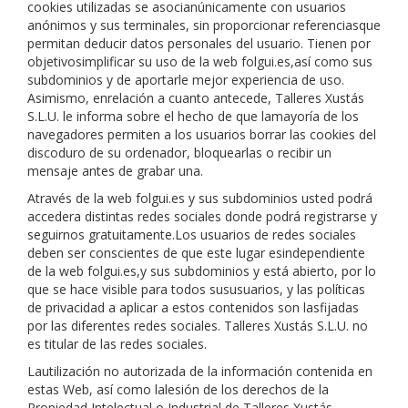
cookies utilizadas se asocianúnicamente con usuarios
anónimos y sus terminales, sin proporcionar referenciasque
permitan deducir datos personales del usuario. Tienen por
objetivosimplificar su uso de la web
folgui.es
,así como sus
subdominios y de aportarle mejor experiencia de uso.
Asimismo, enrelación a cuanto antecede,
Talleres Xustás
S.L.U.
le informa sobre el hecho de que lamayoría de los
navegadores permiten a los usuarios borrar las cookies del
discoduro de su ordenador, bloquearlas o recibir un
mensaje antes de grabar una.
Através de la web
folgui.es
y sus subdominios usted podrá
accedera distintas redes sociales donde podrá registrarse y
seguirnos gratuitamente.Los usuarios de redes sociales
deben ser conscientes de que este lugar esindependiente
de la web
folgui.es
,y sus subdominios y está abierto, por lo
que se hace visible para todos sususuarios, y las políticas
de privacidad a aplicar a estos contenidos son lasfijadas
por las diferentes redes sociales.
Talleres Xustás S.L.U.
no
es titular de las redes sociales.
Lautilización no autorizada de la información contenida en
estas Web, así como lalesión de los derechos de la
Propiedad Intelectual o Industrial de
Talleres Xustás