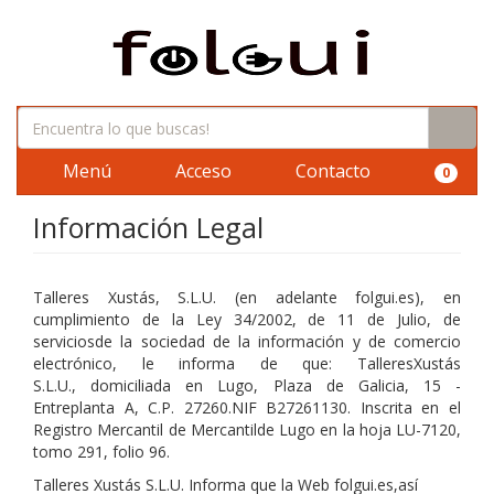
Menú
Acceso
Contacto
0
Información Legal
Talleres Xustás, S.L.U. (en adelante folgui.es)
,
en
cumplimiento de la Ley 34/2002, de 11 de Julio, de
serviciosde la sociedad de la información y de comercio
electrónico, le informa de que:
TalleresXustás
S.L.U.
,
domiciliada en Lugo, Plaza de Galicia, 15 -
Entreplanta A, C.P. 27260.NIF B27261130
. Inscrita en el
Registro Mercantil de Mercantilde Lugo en la
hoja LU-7120,
tomo 291, folio 96
.
Talleres Xustás S.L.U.
Informa que la Web
folgui.es
,así