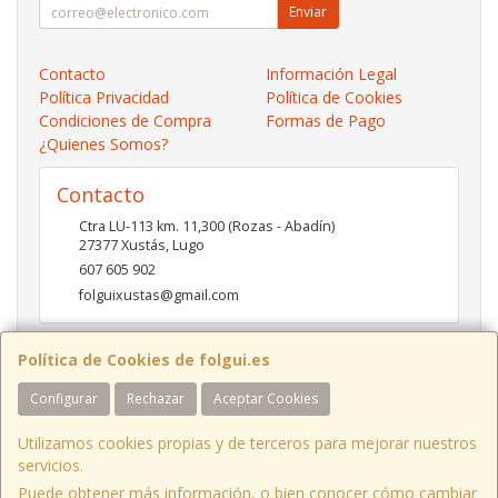
Enviar
Contacto
Información Legal
Política Privacidad
Política de Cookies
Condiciones de Compra
Formas de Pago
¿Quienes Somos?
Contacto
Ctra LU-113 km. 11,300 (Rozas - Abadín)
27377
Xustás
,
Lugo
607 605 902
folguixustas@gmail.com
Política de Cookies de folgui.es
Horario
Configurar
Rechazar
Aceptar Cookies
Lunes a viernes de 10:00 a 14:00 y de 16:00 a 20:00.
Sábados de 10:00 a 14:00 y de 16:00 a 19:00
Utilizamos cookies propias y de terceros para mejorar nuestros
servicios.
Puede obtener más información, o bien conocer cómo cambiar