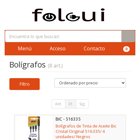
Menú
Acceso
Contacto
0
Bolígrafos
(8 art.)
Filtro
Ant.
01
Sig.
BIC - 516335
Bolígrafos de Tinta de Aceite Bic
Cristal Original 516335/ 4
unidades/ Negros