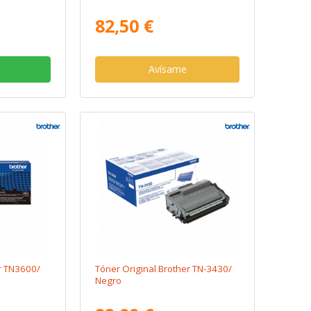
82,50 €
Avísame
r TN3600/
Tóner Original Brother TN-3430/
Negro