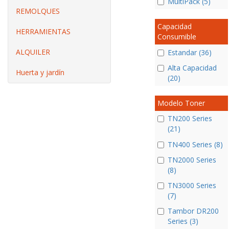
MultiPack (5)
REMOLQUES
Capacidad
HERRAMIENTAS
Consumible
ALQUILER
Estandar (36)
Alta Capacidad
Huerta y jardín
(20)
Modelo Toner
TN200 Series
(21)
TN400 Series (8)
TN2000 Series
(8)
TN3000 Series
(7)
Tambor DR200
Series (3)