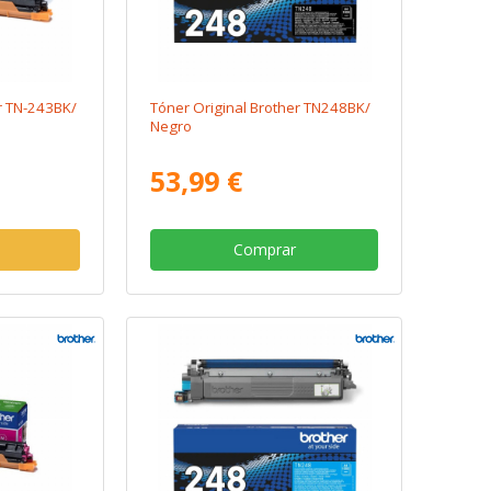
r TN-243BK/
Tóner Original Brother TN248BK/
Negro
53,99 €
Comprar