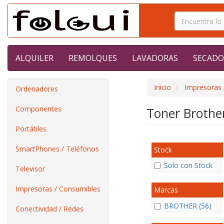
ALQUILER
REMOLQUES
LAVADORAS
SECADO
Inicio
Impresoras 
Ordenadores
Componentes
Toner Brothe
Portátiles
SmartPhones / Teléfonos
Stock
Solo con Stock
Televisor
Impresoras / Consumibles
Marcas
BROTHER (56)
Conectividad / Redes