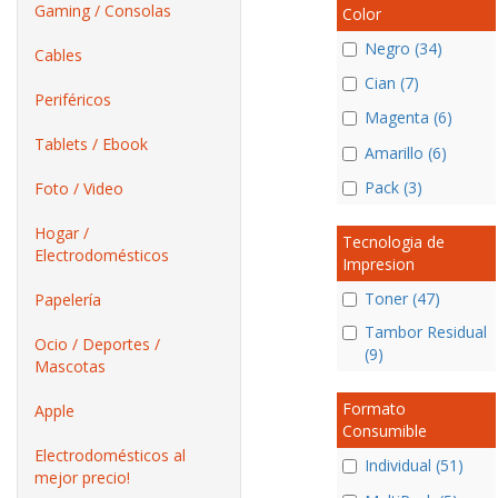
Gaming / Consolas
Color
Negro (34)
Cables
Cian (7)
Periféricos
Magenta (6)
Tablets / Ebook
Amarillo (6)
Pack (3)
Foto / Video
Hogar /
Tecnologia de
Electrodomésticos
Impresion
Toner (47)
Papelería
Tambor Residual
Ocio / Deportes /
(9)
Mascotas
Formato
Apple
Consumible
Electrodomésticos al
Individual (51)
mejor precio!