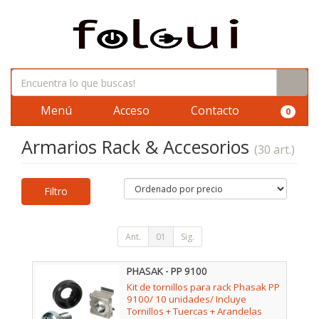
Menú
Acceso
Contacto
0
Armarios Rack & Accesorios
(30 art.)
Filtro
Ant.
01
Sig.
PHASAK - PP 9100
Kit de tornillos para rack Phasak PP
9100/ 10 unidades/ Incluye
Tornillos + Tuercas + Arandelas