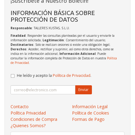
¡Suscríbete a Nuestro Boletín!
INFORMACIÓN BÁSICA SOBRE
PROTECCIÓN DE DATOS
Responsable
: TALLERES XUSTAS, S.L.U.
Finalidad
: Responder las consultas planteadas por el usuario y enviarle la
información solicitada;
Legitimación
: Consentimiento del usuario;
Destinatarios
: Solo se realizan cesiones si existe una obligación legal;
Derechos
: Acceder, rectificar y suprimir, así como otros derechos, como se
indica en la información adicional;
Información Adicional
: Puede
consultar la información completa de Protección de Datos en nuestra
Política
de Privacidad
.
He leído y acepto la
Política de Privacidad
.
Enviar
Contacto
Información Legal
Política Privacidad
Política de Cookies
Condiciones de Compra
Formas de Pago
¿Quienes Somos?