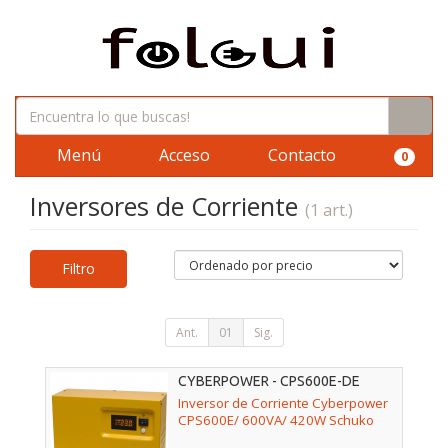
Menú
Acceso
Contacto
0
Inversores de Corriente
(1 art.)
Filtro
Ant.
01
Sig.
CYBERPOWER - CPS600E-DE
Inversor de Corriente Cyberpower
CPS600E/ 600VA/ 420W Schuko