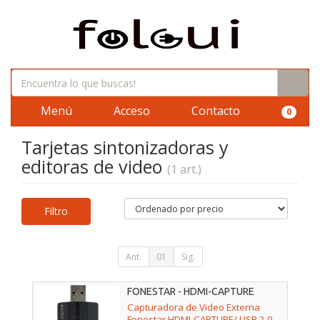
Menú
Acceso
Contacto
0
Tarjetas sintonizadoras y
editoras de video
(1 art.)
Filtro
Ant.
01
Sig.
FONESTAR - HDMI-CAPTURE
Capturadora de Video Externa
Fonestar HDMI-CAPTURE/ USB 2.0