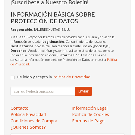
¡Suscríbete a Nuestro Boletín!
INFORMACIÓN BÁSICA SOBRE
PROTECCIÓN DE DATOS
Responsable
: TALLERES XUSTAS, S.L.U.
Finalidad
: Responder las consultas planteadas por el usuario y enviarle la
información solicitada;
Legitimación
: Consentimiento del usuario;
Destinatarios
: Solo se realizan cesiones si existe una obligación legal;
Derechos
: Acceder, rectificar y suprimir, así como otros derechos, como se
indica en la información adicional;
Información Adicional
: Puede
consultar la información completa de Protección de Datos en nuestra
Política
de Privacidad
.
He leído y acepto la
Política de Privacidad
.
Enviar
Contacto
Información Legal
Política Privacidad
Política de Cookies
Condiciones de Compra
Formas de Pago
¿Quienes Somos?