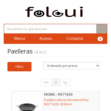
Menú
Acceso
Contacto
0
Paelleras
(4 art.)
Filtro
Ant.
01
Sig.
MONIX - M371630
Paellera Monix Resistent Plus
M371630/ Ø30cm