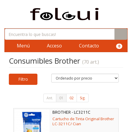
Menú
Acceso
Contacto
0
Consumibles Brother
(70 art.)
Filtro
Ant.
01
02
Sig.
BROTHER - LC3211C
Cartucho de Tinta Original Brother
LC-3211C/ Cian