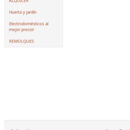
ALQUILER
Huerta y jardín
Electrodomésticos al
mejor precio!
REMOLQUES