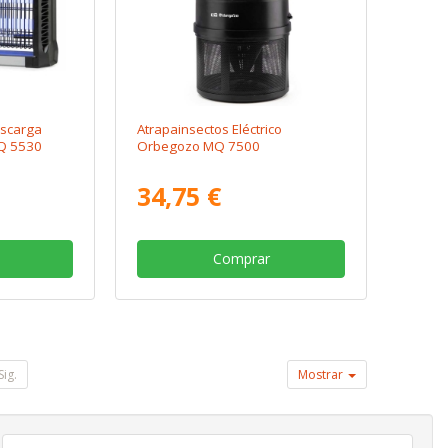
escarga
Atrapainsectos Eléctrico
MQ 5530
Orbegozo MQ 7500
34,75 €
Comprar
Sig.
Mostrar