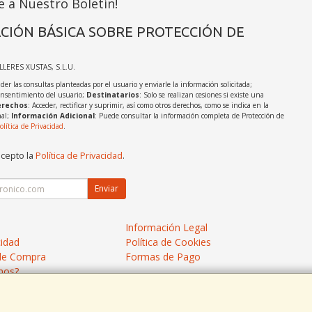
e a Nuestro Boletín!
CIÓN BÁSICA SOBRE PROTECCIÓN DE
ALLERES XUSTAS, S.L.U.
der las consultas planteadas por el usuario y enviarle la información solicitada;
onsentimiento del usuario;
Destinatarios
: Solo se realizan cesiones si existe una
rechos
: Acceder, rectificar y suprimir, así como otros derechos, como se indica en la
nal;
Información Adicional
: Puede consultar la información completa de Protección de
olítica de Privacidad
.
acepto la
Política de Privacidad
.
Enviar
Información Legal
cidad
Política de Cookies
de Compra
Formas de Pago
mos?