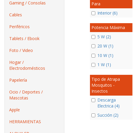
Gaming / Consolas
Para
Interior (6)
Cables
Periféricos
Potencia Máxima
5 W (2)
Tablets / Ebook
20 W (1)
Foto / Video
10 W (1)
Hogar /
1 W (1)
Electrodomésticos
Tipo de Atrapa
Papelería
Mosquitos -
Insectos
Ocio / Deportes /
Mascotas
Descarga
Electrica (4)
Apple
Succión (2)
HERRAMIENTAS