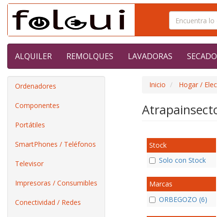
ALQUILER
REMOLQUES
LAVADORAS
SECADO
Inicio
Hogar / Ele
Ordenadores
Componentes
Atrapainsect
Portátiles
SmartPhones / Teléfonos
Stock
Solo con Stock
Televisor
Impresoras / Consumibles
Marcas
ORBEGOZO (6)
Conectividad / Redes