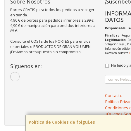
Sobre Nosotros
¡Suscríbet
Portes GRATIS para todos los pedidos a recoger
INFORMA
en tienda.
DATOS
4,90 € de portes para pedidos inferiores a 299 €.
4,90 € de manipulación para pedidos inferiores a
Responsable
: T
85 €.
Finalidad
: Respon
Legitimación
: C
Consulte el COSTE de los PORTES para envíos
obligación legal;
De
especiales o PRODUCTOS DE GRAN VOLUMEN.
información adicio
¡Enviamos presupuesto sin compromiso!
Datos en nuestra
P
Síguenos en:
He leído y 
Contacto
Política Priva
Condiciones 
¿Quienes So
Política de Cookies de folgui.es