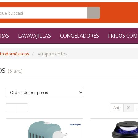
RAS
LAVAVAJILLAS
CONGELADORES
FRIGOS COM
ctrodomésticos
Atrapainsectos
os
(6 art.)
Ant.
01