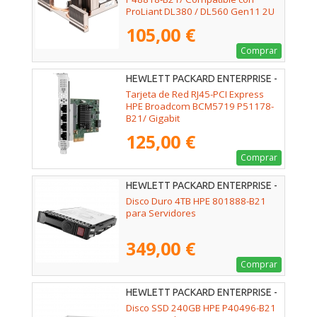
ProLiant DL380 / DL560 Gen11 2U
105,00 €
Comprar
HEWLETT PACKARD ENTERPRISE -
P51178-B21
Tarjeta de Red RJ45-PCI Express
HPE Broadcom BCM5719 P51178-
B21/ Gigabit
125,00 €
Comprar
HEWLETT PACKARD ENTERPRISE -
801888-B21
Disco Duro 4TB HPE 801888-B21
para Servidores
349,00 €
Comprar
HEWLETT PACKARD ENTERPRISE -
P40496-B21
Disco SSD 240GB HPE P40496-B21