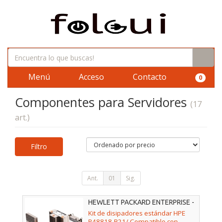
Menú
Acceso
Contacto
0
Componentes para Servidores
(17
art.)
Filtro
Ant.
01
Sig.
HEWLETT PACKARD ENTERPRISE -
P48818-B21
Kit de disipadores estándar HPE
P48818-B21/ Compatible con