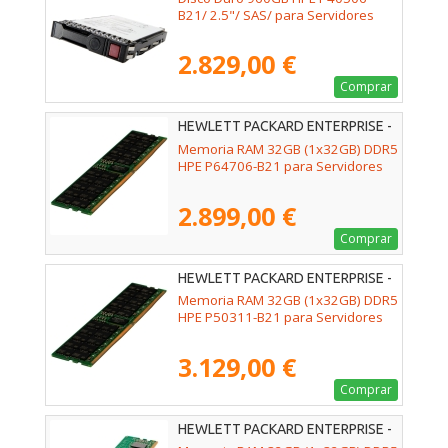
B21/ 2.5"/ SAS/ para Servidores
2.829,00 €
Comprar
HEWLETT PACKARD ENTERPRISE -
P64706-B21
Memoria RAM 32GB (1x32GB) DDR5
HPE P64706-B21 para Servidores
2.899,00 €
Comprar
HEWLETT PACKARD ENTERPRISE -
P50311-B21
Memoria RAM 32GB (1x32GB) DDR5
HPE P50311-B21 para Servidores
3.129,00 €
Comprar
HEWLETT PACKARD ENTERPRISE -
P64339-B21