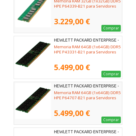
Memoria RAM 32GB (1x32GB) DDR5
HPE P64339-B21 para Servidores
3.229,00 €
Comprar
HEWLETT PACKARD ENTERPRISE -
P43331-B21
Memoria RAM 64GB (1x64GB) DDR5
HPE P43331-B21 para Servidores
5.499,00 €
Comprar
HEWLETT PACKARD ENTERPRISE -
P64707-B21
Memoria RAM 64GB (1x64GB) DDR5
HPE P64707-B21 para Servidores
5.499,00 €
Comprar
HEWLETT PACKARD ENTERPRISE -