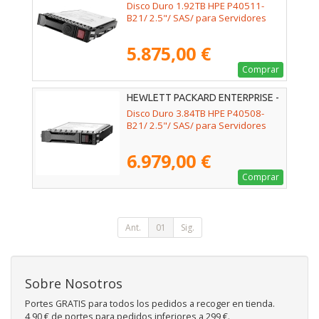
P40511-B21
Disco Duro 1.92TB HPE P40511-
B21/ 2.5"/ SAS/ para Servidores
5.875,00 €
Comprar
HEWLETT PACKARD ENTERPRISE -
P40508-B21
Disco Duro 3.84TB HPE P40508-
B21/ 2.5"/ SAS/ para Servidores
6.979,00 €
Comprar
Ant.
01
Sig.
Sobre Nosotros
Portes GRATIS para todos los pedidos a recoger en tienda.
4,90 € de portes para pedidos inferiores a 299 €.