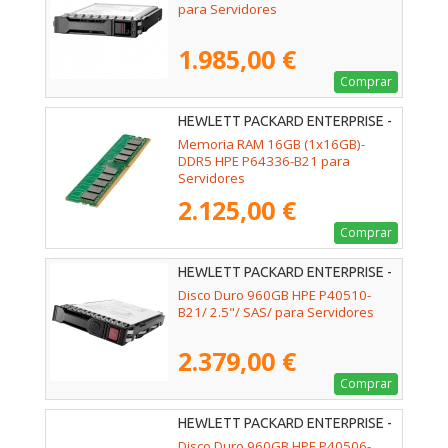
para Servidores
1.985,00 €
Comprar
HEWLETT PACKARD ENTERPRISE -
P64336-B21
Memoria RAM 16GB (1x16GB)-
DDR5 HPE P64336-B21 para
Servidores
2.125,00 €
Comprar
HEWLETT PACKARD ENTERPRISE -
P40510-B21
Disco Duro 960GB HPE P40510-
B21/ 2.5"/ SAS/ para Servidores
2.379,00 €
Comprar
HEWLETT PACKARD ENTERPRISE -
P40506-B21
Disco Duro 960GB HPE P40506-