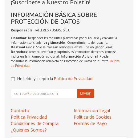
¡Suscríbete a Nuestro Boletín!
INFORMACIÓN BÁSICA SOBRE
PROTECCIÓN DE DATOS
Responsable
: TALLERES XUSTAS, S.L.U.
Finalidad
: Responder las consultas planteadas por el usuario y enviarle la
información solicitada;
Legitimación
: Consentimiento del usuario;
Destinatarios
: Solo se realizan cesiones si existe una obligación legal;
Derechos
: Acceder, rectificar y suprimir, así como otros derechos, como se
indica en la información adicional;
Información Adicional
: Puede
consultar la información completa de Protección de Datos en nuestra
Política
de Privacidad
.
He leído y acepto la
Política de Privacidad
.
Enviar
Contacto
Información Legal
Política Privacidad
Política de Cookies
Condiciones de Compra
Formas de Pago
¿Quienes Somos?