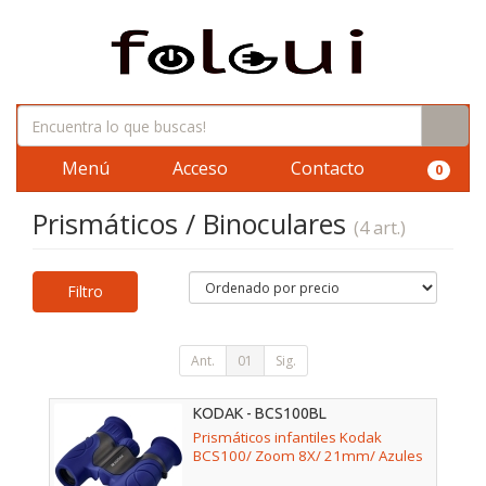
Menú
Acceso
Contacto
0
Prismáticos / Binoculares
(4 art.)
Filtro
Ant.
01
Sig.
KODAK - BCS100BL
Prismáticos infantiles Kodak
BCS100/ Zoom 8X/ 21mm/ Azules