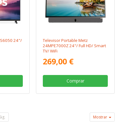
HS6050 24"/
Televisor Portable Metz
24MPE7000Z 24"/ Full HD/ Smart
TV/ WiFi
269,00 €
Comprar
Sig.
Mostrar