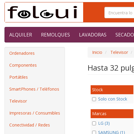
ALQUILER
REMOLQUES
LAVADORAS
SECADO
Inicio
Televisor
Ordenadores
Componentes
Hasta 32 pu
Portátiles
SmartPhones / Teléfonos
Stock
Solo con Stock
Televisor
Impresoras / Consumibles
Marcas
LG (3)
Conectividad / Redes
SAMSUNG (1)