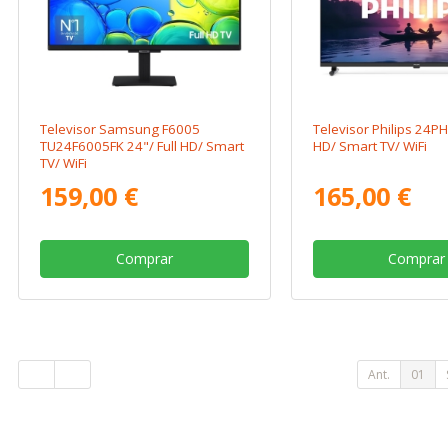
Televisor Samsung F6005
Televisor Philips 24P
TU24F6005FK 24"/ Full HD/ Smart
HD/ Smart TV/ WiFi
TV/ WiFi
159,00 €
165,00 €
Comprar
Comprar
Ant.
01