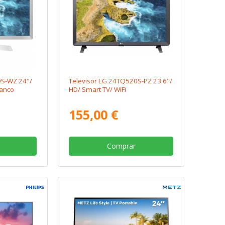
0S-WZ 24"/
Televisor LG 24TQ520S-PZ 23.6"/
lanco
HD/ Smart TV/ WiFi
155,00 €
Comprar