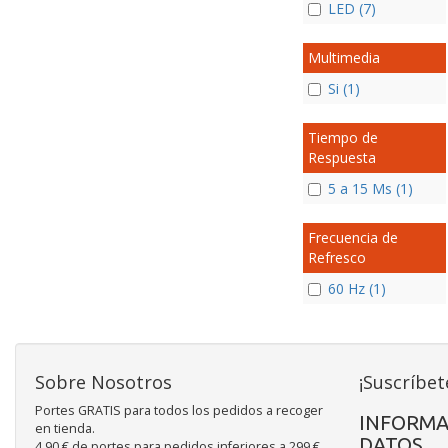
LED (7)
Multimedia
Si (1)
Tiempo de
Respuesta
5 a 15 Ms (1)
Frecuencia de
Refresco
60 Hz (1)
Sobre Nosotros
¡Suscríbet
Portes GRATIS para todos los pedidos a recoger
INFORMA
en tienda.
DATOS
4,90 € de portes para pedidos inferiores a 299 €.