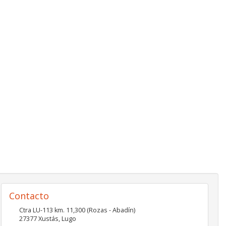
Contacto
Ctra LU-113 km. 11,300 (Rozas - Abadín)
27377
Xustás
,
Lugo