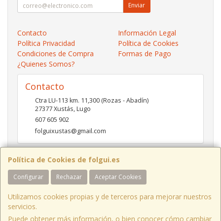
Enviar
Contacto
Información Legal
Política Privacidad
Política de Cookies
Condiciones de Compra
Formas de Pago
¿Quienes Somos?
Contacto
Ctra LU-113 km. 11,300 (Rozas - Abadín)
27377
Xustás
,
Lugo
607 605 902
folguixustas@gmail.com
Política de Cookies de folgui.es
Horario
Configurar
Rechazar
Aceptar Cookies
Lunes a viernes de 10:00 a 14:00 y de 16:00 a 20:00.
Sábados de 10:00 a 14:00 y de 16:00 a 19:00
Utilizamos cookies propias y de terceros para mejorar nuestros
servicios.
Puede obtener más información, o bien conocer cómo cambiar