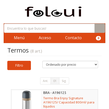
Menú
Acceso
Contacto
0
Termos
(8 art.)
Filtro
Ant.
01
Sig.
BRA - A196125
Termo Bra Enjoy Signature
A196125/ Capacidad 800ml/ para
líquidos