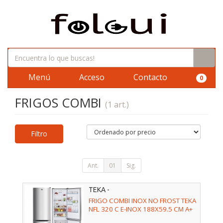
Menú
Acceso
Contacto
0
FRIGOS COMBI
(1 art.)
Filtro
Ant.
01
Sig.
TEKA -
FRIGO COMBI INOX NO FROST TEKA
NFL 320 C E-INOX 188X59.5 CM A+