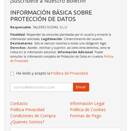
¡Suscríbete a Nuestro Boletín!
INFORMACIÓN BÁSICA SOBRE
PROTECCIÓN DE DATOS
Responsable
: TALLERES XUSTAS, S.L.U.
Finalidad
: Responder las consultas planteadas por el usuario y enviarle la
información solicitada;
Legitimación
: Consentimiento del usuario;
Destinatarios
: Solo se realizan cesiones si existe una obligación legal;
Derechos
: Acceder, rectificar y suprimir, así como otros derechos, como se
indica en la información adicional;
Información Adicional
: Puede
consultar la información completa de Protección de Datos en nuestra
Política
de Privacidad
.
He leído y acepto la
Política de Privacidad
.
Enviar
Contacto
Información Legal
Política Privacidad
Política de Cookies
Condiciones de Compra
Formas de Pago
¿Quienes Somos?