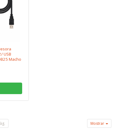
resora
2/ USB
DB25 Macho
Sig.
Mostrar