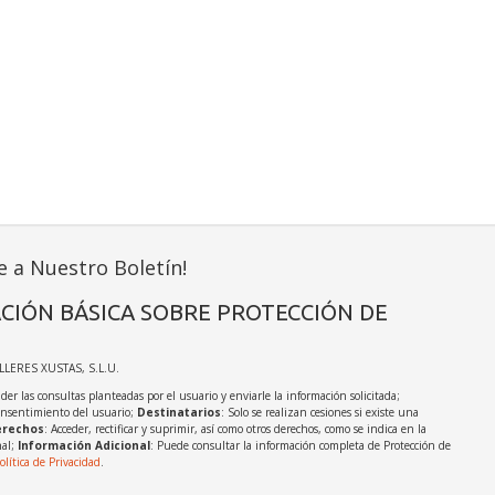
e a Nuestro Boletín!
CIÓN BÁSICA SOBRE PROTECCIÓN DE
ALLERES XUSTAS, S.L.U.
der las consultas planteadas por el usuario y enviarle la información solicitada;
onsentimiento del usuario;
Destinatarios
: Solo se realizan cesiones si existe una
rechos
: Acceder, rectificar y suprimir, así como otros derechos, como se indica en la
nal;
Información Adicional
: Puede consultar la información completa de Protección de
olítica de Privacidad
.