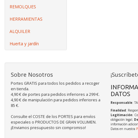
REMOLQUES
HERRAMIENTAS
ALQUILER
Huerta y jardín
Sobre Nosotros
¡Suscríbet
Portes GRATIS para todos los pedidos a recoger
INFORMA
en tienda.
DATOS
4,90 € de portes para pedidos inferiores a 299 €.
4,90 € de manipulación para pedidos inferiores a
Responsable
: T
85 €.
Finalidad
: Respon
Legitimación
: C
Consulte el COSTE de los PORTES para envíos
obligación legal;
De
especiales o PRODUCTOS DE GRAN VOLUMEN.
información adicio
¡Enviamos presupuesto sin compromiso!
Datos en nuestra
P