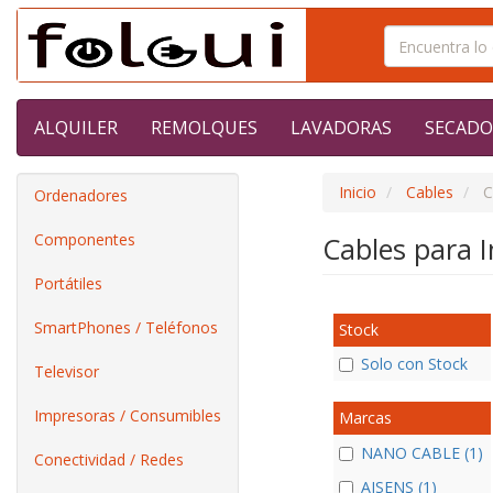
ALQUILER
REMOLQUES
LAVADORAS
SECADO
Inicio
Cables
C
Ordenadores
Componentes
Cables para 
Portátiles
SmartPhones / Teléfonos
Stock
Solo con Stock
Televisor
Impresoras / Consumibles
Marcas
NANO CABLE (1)
Conectividad / Redes
AISENS (1)