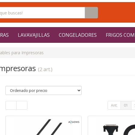
RAS
LAVAVAJILLAS
CONGELADORES
FRIGOS COM
ables para Impresoras
Impresoras
(2 art.)
Ant.
01