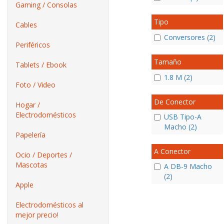
Gaming / Consolas
Tipo
Cables
Conversores (2)
Periféricos
Tamaño
Tablets / Ebook
1.8 M (2)
Foto / Video
De Conector
Hogar /
Electrodomésticos
USB Tipo-A
Macho (2)
Papelería
A Conector
Ocio / Deportes /
Mascotas
A DB-9 Macho
(2)
Apple
Electrodomésticos al
mejor precio!