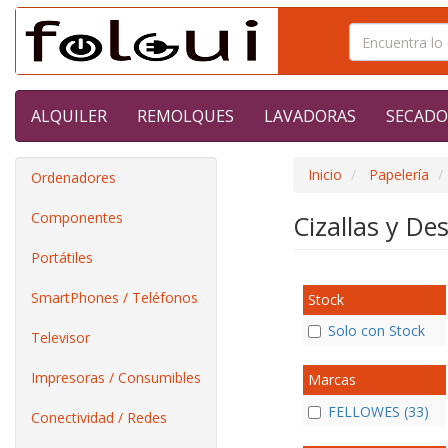
ALQUILER
REMOLQUES
LAVADORAS
SECADO
Inicio
Papelería
Ordenadores
Componentes
Cizallas y De
Portátiles
SmartPhones / Teléfonos
Stock
Solo con Stock
Televisor
Impresoras / Consumibles
Marcas
FELLOWES (33)
Conectividad / Redes