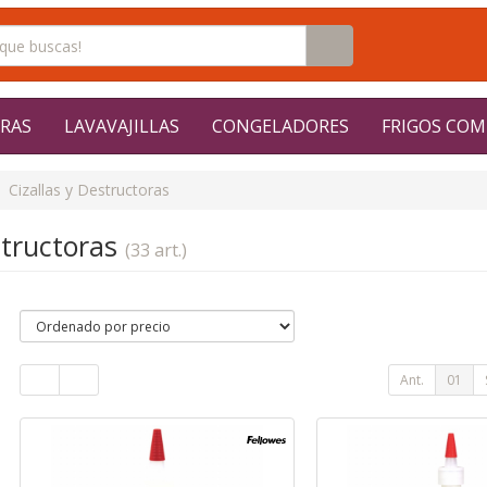
RAS
LAVAVAJILLAS
CONGELADORES
FRIGOS COM
Cizallas y Destructoras
structoras
(33 art.)
Ant.
01