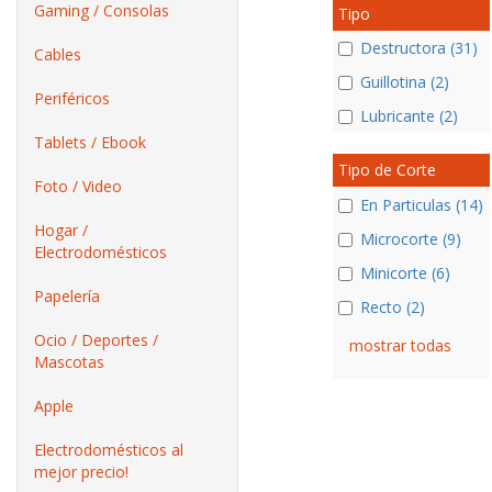
Gaming / Consolas
Tipo
Destructora (31)
Cables
Guillotina (2)
Periféricos
Lubricante (2)
Tablets / Ebook
Tipo de Corte
Foto / Video
En Particulas (14)
Hogar /
Microcorte (9)
Electrodomésticos
Minicorte (6)
Papelería
Recto (2)
Ocio / Deportes /
mostrar todas
Mascotas
Apple
Electrodomésticos al
mejor precio!