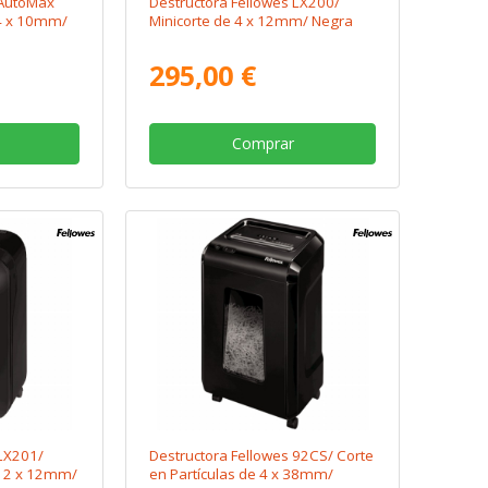
 AutoMax
Destructora Fellowes LX200/
 4 x 10mm/
Minicorte de 4 x 12mm/ Negra
295,00 €
Comprar
 LX201/
Destructora Fellowes 92CS/ Corte
e 2 x 12mm/
en Partículas de 4 x 38mm/